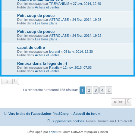
Dernier message par
TREMANINIS
«
27 avr. 2014, 12:40
Publié dans
Achats et ventes
Petit coup de pouce
Dernier message par
ASTROLABE
«
24 févr. 2014, 19:25
Publié dans
Les bons plans
Petit coup de pouce
Dernier message par
ASTROLABE
«
24 févr. 2014, 19:22
Publié dans
Les bons plans
capot de coffre
Dernier message par
legrand
«
05 janv. 2014, 12:30
Publié dans
Achats et ventes
Rentrez dans la légende ;-)
Dernier message par
Ratafia
«
12 nov. 2013, 07:03
Publié dans
Achats et ventes
1
2
3
4
Suivant
La recherche a retourné 158 résultats
Aller
Vers le site de l'association-first30.org
Accueil du forum
Supprimer les cookies
Fuseau horaire sur
UTC+02:00
Développé par
phpBB
® Forum Software © phpBB Limited