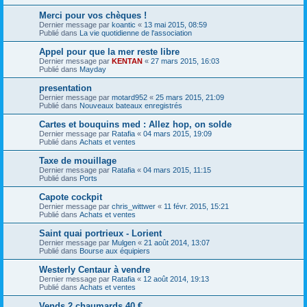
Merci pour vos chèques !
Dernier message par
koantic
«
13 mai 2015, 08:59
Publié dans
La vie quotidienne de l'association
Appel pour que la mer reste libre
Dernier message par
KENTAN
«
27 mars 2015, 16:03
Publié dans
Mayday
presentation
Dernier message par
motard952
«
25 mars 2015, 21:09
Publié dans
Nouveaux bateaux enregistrés
Cartes et bouquins med : Allez hop, on solde
Dernier message par
Ratafia
«
04 mars 2015, 19:09
Publié dans
Achats et ventes
Taxe de mouillage
Dernier message par
Ratafia
«
04 mars 2015, 11:15
Publié dans
Ports
Capote cockpit
Dernier message par
chris_wittwer
«
11 févr. 2015, 15:21
Publié dans
Achats et ventes
Saint quai portrieux - Lorient
Dernier message par
Mulgen
«
21 août 2014, 13:07
Publié dans
Bourse aux équipiers
Westerly Centaur à vendre
Dernier message par
Ratafia
«
12 août 2014, 19:13
Publié dans
Achats et ventes
Vends 2 chaumards 40 €