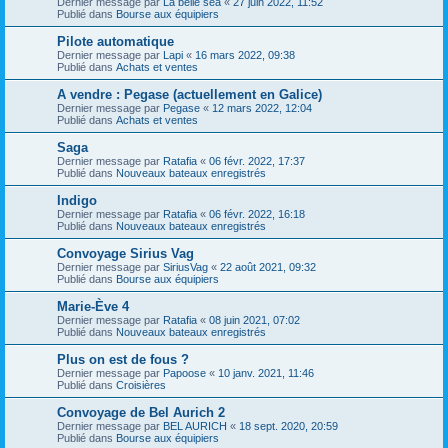
Dernier message par
La belle sea
«
27 juin 2022, 11:52
Publié dans
Bourse aux équipiers
Pilote automatique
Dernier message par
Lapi
«
16 mars 2022, 09:38
Publié dans
Achats et ventes
A vendre : Pegase (actuellement en Galice)
Dernier message par
Pegase
«
12 mars 2022, 12:04
Publié dans
Achats et ventes
Saga
Dernier message par
Ratafia
«
06 févr. 2022, 17:37
Publié dans
Nouveaux bateaux enregistrés
Indigo
Dernier message par
Ratafia
«
06 févr. 2022, 16:18
Publié dans
Nouveaux bateaux enregistrés
Convoyage Sirius Vag
Dernier message par
SiriusVag
«
22 août 2021, 09:32
Publié dans
Bourse aux équipiers
Marie-Ève 4
Dernier message par
Ratafia
«
08 juin 2021, 07:02
Publié dans
Nouveaux bateaux enregistrés
Plus on est de fous ?
Dernier message par
Papoose
«
10 janv. 2021, 11:46
Publié dans
Croisières
Convoyage de Bel Aurich 2
Dernier message par
BEL AURICH
«
18 sept. 2020, 20:59
Publié dans
Bourse aux équipiers