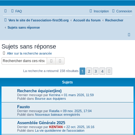
FAQ
Inscription
Connexion
Vers le site de l'association-first30.org
Accueil du forum
Rechercher
Sujets sans réponse
R
e
Sujets sans réponse
c
Aller sur la recherche avancée
h
Rechercher
Recherche avancée
e
1
2
3
4
Suivant
La recherche a retourné 158 résultats
r
c
Sujets
h
Recherche équipier(ère)
e
Dernier message par
Kernina
«
01 mars 2026, 11:59
Publié dans
Bourse aux équipiers
r
Fausto
Dernier message par
Ratafia
«
09 nov. 2025, 17:04
Publié dans
Nouveaux bateaux enregistrés
Assemblée Générale 2025
Dernier message par
KENTAN
«
22 oct. 2025, 16:16
Publié dans
La vie quotidienne de l'association