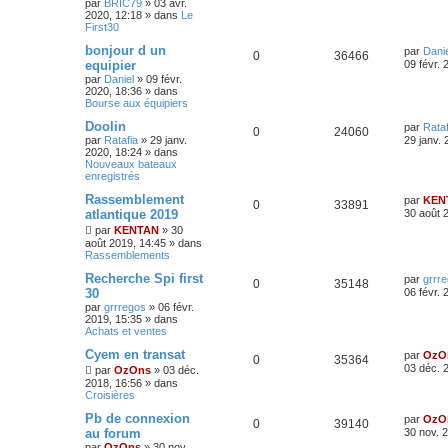
par
BRIC79
»
03 avr.
2020, 12:18
» dans
Le
First30
bonjour d un
par
Danie
0
36466
equipier
09 févr. 
par
Daniel
»
09 févr.
2020, 18:36
» dans
Bourse aux équipiers
Doolin
par
Rataf
0
24060
par
Ratafia
»
29 janv.
29 janv. 
2020, 18:24
» dans
Nouveaux bateaux
enregistrés
Rassemblement
par
KEN
0
33891
atlantique 2019
30 août 
par
KENTAN
»
30
août 2019, 14:45
» dans
Rassemblements
Recherche Spi first
par
grrr
0
35148
30
06 févr. 
par
grrregos
»
06 févr.
2019, 15:35
» dans
Achats et ventes
Cyem en transat
par
OzO
0
35364
03 déc. 
par
OzOns
»
03 déc.
2018, 16:56
» dans
Croisières
Pb de connexion
par
OzO
0
39140
au forum
30 nov. 
par
OzOns
»
30 nov.