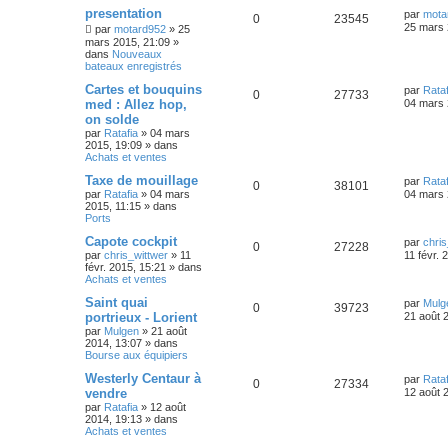
presentation
par
mota
0
23545
25 mars 
par
motard952
»
25
mars 2015, 21:09
»
dans
Nouveaux
bateaux enregistrés
Cartes et bouquins
par
Rataf
0
27733
med : Allez hop,
04 mars 
on solde
par
Ratafia
»
04 mars
2015, 19:09
» dans
Achats et ventes
Taxe de mouillage
par
Rataf
0
38101
par
Ratafia
»
04 mars
04 mars 
2015, 11:15
» dans
Ports
Capote cockpit
par
chris
0
27228
par
chris_wittwer
»
11
11 févr. 
févr. 2015, 15:21
» dans
Achats et ventes
Saint quai
par
Mulg
0
39723
portrieux - Lorient
21 août 
par
Mulgen
»
21 août
2014, 13:07
» dans
Bourse aux équipiers
Westerly Centaur à
par
Rataf
0
27334
vendre
12 août 
par
Ratafia
»
12 août
2014, 19:13
» dans
Achats et ventes