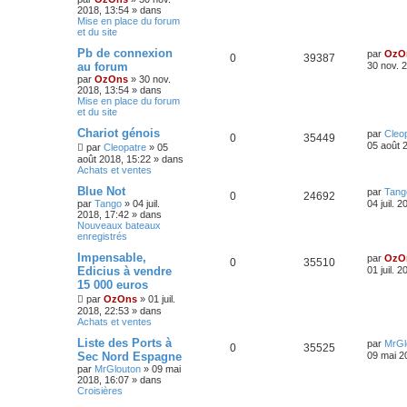
2018, 13:54
» dans
Mise en place du forum
et du site
Pb de connexion
par
OzO
0
39387
au forum
30 nov. 
par
OzOns
»
30 nov.
2018, 13:54
» dans
Mise en place du forum
et du site
Chariot génois
par
Cleo
0
35449
05 août 
par
Cleopatre
»
05
août 2018, 15:22
» dans
Achats et ventes
Blue Not
par
Tang
0
24692
par
Tango
»
04 juil.
04 juil. 
2018, 17:42
» dans
Nouveaux bateaux
enregistrés
Impensable,
par
OzO
0
35510
Edicius à vendre
01 juil. 
15 000 euros
par
OzOns
»
01 juil.
2018, 22:53
» dans
Achats et ventes
Liste des Ports à
par
MrGl
0
35525
Sec Nord Espagne
09 mai 2
par
MrGlouton
»
09 mai
2018, 16:07
» dans
Croisières