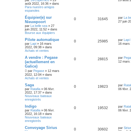
août 2022, 16:36
» dans
Para nuestro amigos
espanoles
Équipier(e) sur
par
La be
0
31645
Nieuwpoort
27 juin 2
par
La belle sea
»
27
juin 2022, 11:52
» dans
Bourse aux équipiers
Pilote automatique
par
Lapi
0
25985
par
Lapi
»
16 mars
16 mars 
2022, 09:38
» dans
Achats et ventes
A vendre : Pegase
par
Pega
0
28815
(actuellement en
12 mars 
Galice)
par
Pegase
»
12 mars
2022, 12:04
» dans
Achats et ventes
Saga
par
Rataf
0
19823
par
Ratafia
»
06 févr.
06 févr. 
2022, 17:37
» dans
Nouveaux bateaux
enregistrés
Indigo
par
Rataf
0
19532
par
Ratafia
»
06 févr.
06 févr. 
2022, 16:18
» dans
Nouveaux bateaux
enregistrés
Convoyage Sirius
par
Siriu
0
30602