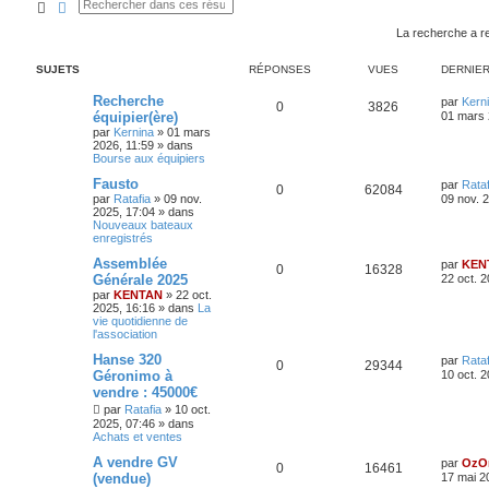
Rechercher
Recherche avancée
La recherche a r
SUJETS
RÉPONSES
VUES
DERNIE
Recherche
par
Kern
0
3826
équipier(ère)
01 mars 
par
Kernina
»
01 mars
2026, 11:59
» dans
Bourse aux équipiers
Fausto
par
Rataf
0
62084
par
Ratafia
»
09 nov.
09 nov. 
2025, 17:04
» dans
Nouveaux bateaux
enregistrés
Assemblée
par
KEN
0
16328
Générale 2025
22 oct. 
par
KENTAN
»
22 oct.
2025, 16:16
» dans
La
vie quotidienne de
l'association
Hanse 320
par
Rataf
0
29344
Géronimo à
10 oct. 
vendre : 45000€
par
Ratafia
»
10 oct.
2025, 07:46
» dans
Achats et ventes
A vendre GV
par
OzO
0
16461
(vendue)
17 mai 2