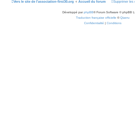
Vers le site de l'association-first30.org
Accueil du forum
Supprimer les 
Développé par
phpBB
® Forum Software © phpBB L
Traduction française officielle
©
Qiaeru
Confidentialité
|
Conditions