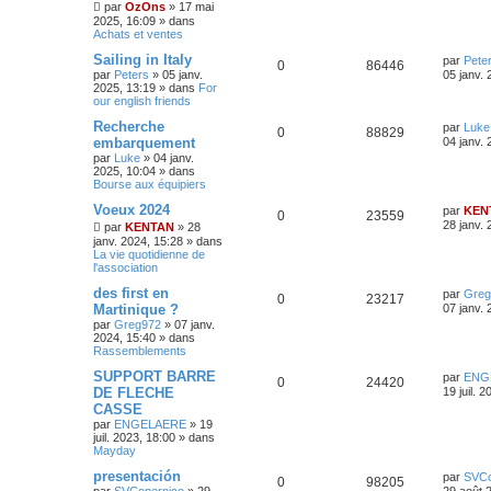
par
OzOns
»
17 mai
2025, 16:09
» dans
Achats et ventes
Sailing in Italy
par
Pete
0
86446
par
Peters
»
05 janv.
05 janv. 
2025, 13:19
» dans
For
our english friends
Recherche
par
Luke
0
88829
embarquement
04 janv. 
par
Luke
»
04 janv.
2025, 10:04
» dans
Bourse aux équipiers
Voeux 2024
par
KEN
0
23559
28 janv. 
par
KENTAN
»
28
janv. 2024, 15:28
» dans
La vie quotidienne de
l'association
des first en
par
Greg
0
23217
Martinique ?
07 janv. 
par
Greg972
»
07 janv.
2024, 15:40
» dans
Rassemblements
SUPPORT BARRE
par
ENG
0
24420
DE FLECHE
19 juil. 
CASSE
par
ENGELAERE
»
19
juil. 2023, 18:00
» dans
Mayday
presentación
par
SVCo
0
98205
par
SVCopernico
»
29
29 août 