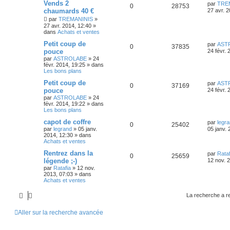
Vends 2
par
TRE
0
28753
chaumards 40 €
27 avr. 
par
TREMANINIS
»
27 avr. 2014, 12:40
»
dans
Achats et ventes
Petit coup de
par
AST
0
37835
pouce
24 févr. 
par
ASTROLABE
»
24
févr. 2014, 19:25
» dans
Les bons plans
Petit coup de
par
AST
0
37169
pouce
24 févr. 
par
ASTROLABE
»
24
févr. 2014, 19:22
» dans
Les bons plans
capot de coffre
par
legr
0
25402
par
legrand
»
05 janv.
05 janv. 
2014, 12:30
» dans
Achats et ventes
Rentrez dans la
par
Rataf
0
25659
légende ;-)
12 nov. 
par
Ratafia
»
12 nov.
2013, 07:03
» dans
Achats et ventes
La recherche a r
Aller sur la recherche avancée