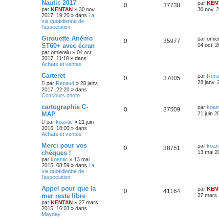
Nautic 2017
par
KEN
0
37738
par
KENTAN
»
30 nov.
30 nov. 
2017, 19:20
» dans
La
vie quotidienne de
l'association
Girouette Anémo
par
omie
0
35977
ST60+ avec écran
04 oct. 2
par
omierelu
»
04 oct.
2017, 11:18
» dans
Achats et ventes
Carteret
par
Ren
0
37005
28 janv. 
par
Renaud
»
28 janv.
2017, 22:20
» dans
Concours photo
cartographie C-
par
koant
0
37509
MAP
21 juin 2
par
koantic
»
21 juin
2016, 18:00
» dans
Achats et ventes
Merci pour vos
par
koant
0
38751
chèques !
13 mai 2
par
koantic
»
13 mai
2015, 08:59
» dans
La
vie quotidienne de
l'association
Appel pour que la
par
KEN
0
41164
mer reste libre
27 mars 
par
KENTAN
»
27 mars
2015, 16:03
» dans
Mayday