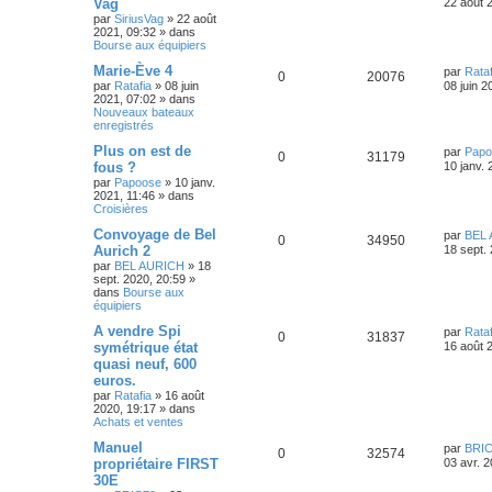
Vag
22 août 
par
SiriusVag
»
22 août
2021, 09:32
» dans
Bourse aux équipiers
Marie-Ève 4
par
Rataf
0
20076
par
Ratafia
»
08 juin
08 juin 2
2021, 07:02
» dans
Nouveaux bateaux
enregistrés
Plus on est de
par
Papo
0
31179
fous ?
10 janv. 
par
Papoose
»
10 janv.
2021, 11:46
» dans
Croisières
Convoyage de Bel
par
BEL
0
34950
Aurich 2
18 sept.
par
BEL AURICH
»
18
sept. 2020, 20:59
»
dans
Bourse aux
équipiers
A vendre Spi
par
Rataf
0
31837
symétrique état
16 août 
quasi neuf, 600
euros.
par
Ratafia
»
16 août
2020, 19:17
» dans
Achats et ventes
Manuel
par
BRI
0
32574
propriétaire FIRST
03 avr. 
30E