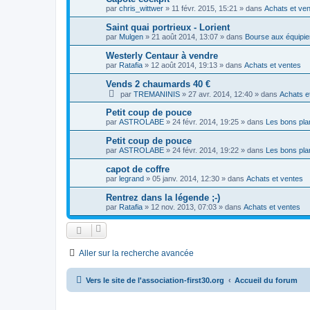
par
chris_wittwer
»
11 févr. 2015, 15:21
» dans
Achats et ve
Saint quai portrieux - Lorient
par
Mulgen
»
21 août 2014, 13:07
» dans
Bourse aux équipie
Westerly Centaur à vendre
par
Ratafia
»
12 août 2014, 19:13
» dans
Achats et ventes
Vends 2 chaumards 40 €
par
TREMANINIS
»
27 avr. 2014, 12:40
» dans
Achats e
Petit coup de pouce
par
ASTROLABE
»
24 févr. 2014, 19:25
» dans
Les bons pla
Petit coup de pouce
par
ASTROLABE
»
24 févr. 2014, 19:22
» dans
Les bons pla
capot de coffre
par
legrand
»
05 janv. 2014, 12:30
» dans
Achats et ventes
Rentrez dans la légende ;-)
par
Ratafia
»
12 nov. 2013, 07:03
» dans
Achats et ventes
Aller sur la recherche avancée
Vers le site de l'association-first30.org
Accueil du forum