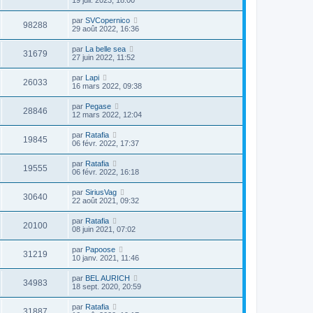
par
SVCopernico
98288
29 août 2022, 16:36
par
La belle sea
31679
27 juin 2022, 11:52
par
Lapi
26033
16 mars 2022, 09:38
par
Pegase
28846
12 mars 2022, 12:04
par
Ratafia
19845
06 févr. 2022, 17:37
par
Ratafia
19555
06 févr. 2022, 16:18
par
SiriusVag
30640
22 août 2021, 09:32
par
Ratafia
20100
08 juin 2021, 07:02
par
Papoose
31219
10 janv. 2021, 11:46
par
BEL AURICH
34983
18 sept. 2020, 20:59
par
Ratafia
31887