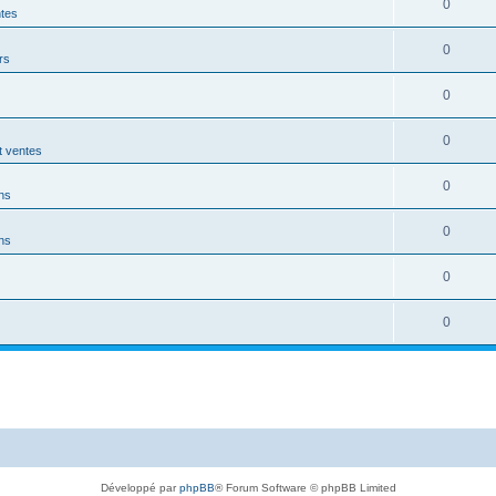
0
ntes
0
rs
0
0
t ventes
0
ns
0
ns
0
0
Développé par
phpBB
® Forum Software © phpBB Limited