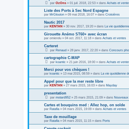
par
OzOns
»
01 juil. 2018, 22:53
» dans
Achats et vente
Liste des Ports à Sec Nord Espagne
par
MrGlouton
»
09 mai 2018, 16:07
» dans
Croisières
Nautic 2017
par
KENTAN
»
30 nov. 2017, 19:20
» dans
La vie quotidienne
Girouette Anémo ST60+ avec écran
par
omierelu
»
04 oct. 2017, 11:18
» dans
Achats et ventes
Carteret
par
Renaud
»
28 janv. 2017, 22:20
» dans
Concours pho
cartographie C-MAP
par
koantic
»
21 juin 2016, 18:00
» dans
Achats et vente
Merci pour vos chèques !
par
koantic
»
13 mai 2015, 08:59
» dans
La vie quotidienne d
Appel pour que la mer reste libre
par
KENTAN
»
27 mars 2015, 16:03
» dans
Mayday
presentation
par
motard952
»
25 mars 2015, 21:09
» dans
Nouveaux 
Cartes et bouquins med : Allez hop, on solde
par
Ratafia
»
04 mars 2015, 19:09
» dans
Achats et ventes
Taxe de mouillage
par
Ratafia
»
04 mars 2015, 11:15
» dans
Ports
Capote cockpit