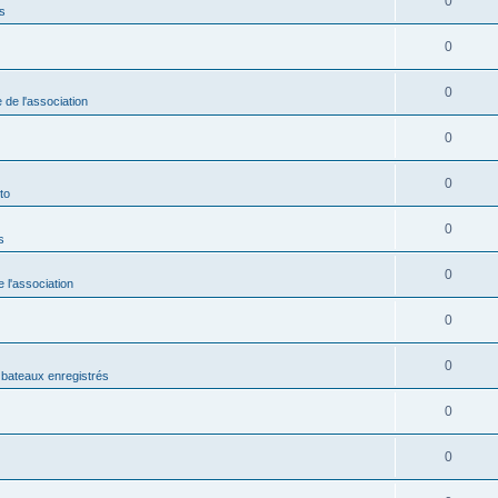
0
s
0
0
 de l'association
0
0
to
0
s
0
e l'association
0
0
bateaux enregistrés
0
0