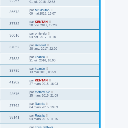
35547
01 juil. 2018, 22:53
par
MrGlouton
35573
09 mai 2018, 16:07
par
KENTAN
37782
30 nov. 2017, 19:20
par
omierelu
36016
04 oct. 2017, 11:18
par
Renaud
37052
28 janv. 2017, 22:20
par
koantic
37533
21 juin 2016, 18:00
par
koantic
38785
13 mai 2015, 08:59
par
KENTAN
41202
27 mars 2015, 16:03
par
motard952
23576
25 mars 2015, 21:09
par
Ratafia
27762
04 mars 2015, 19:09
par
Ratafia
38141
04 mars 2015, 11:15
par
chris_wittwer