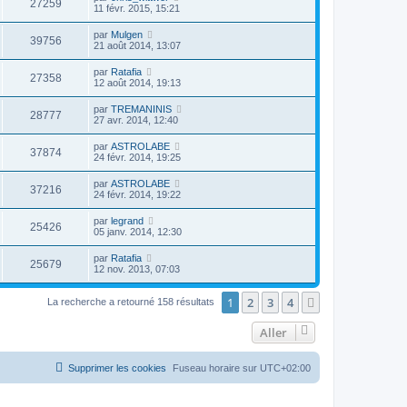
27259
11 févr. 2015, 15:21
par
Mulgen
39756
21 août 2014, 13:07
par
Ratafia
27358
12 août 2014, 19:13
par
TREMANINIS
28777
27 avr. 2014, 12:40
par
ASTROLABE
37874
24 févr. 2014, 19:25
par
ASTROLABE
37216
24 févr. 2014, 19:22
par
legrand
25426
05 janv. 2014, 12:30
par
Ratafia
25679
12 nov. 2013, 07:03
1
2
3
4
Suivant
La recherche a retourné 158 résultats
Aller
Supprimer les cookies
Fuseau horaire sur
UTC+02:00