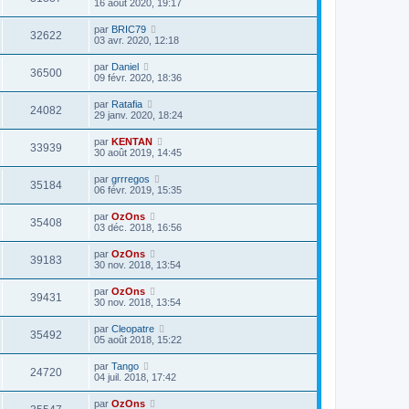
16 août 2020, 19:17
par
BRIC79
32622
03 avr. 2020, 12:18
par
Daniel
36500
09 févr. 2020, 18:36
par
Ratafia
24082
29 janv. 2020, 18:24
par
KENTAN
33939
30 août 2019, 14:45
par
grrregos
35184
06 févr. 2019, 15:35
par
OzOns
35408
03 déc. 2018, 16:56
par
OzOns
39183
30 nov. 2018, 13:54
par
OzOns
39431
30 nov. 2018, 13:54
par
Cleopatre
35492
05 août 2018, 15:22
par
Tango
24720
04 juil. 2018, 17:42
par
OzOns