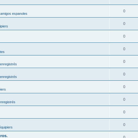
0
 amigos espanoles
0
ipiers
0
0
tes
0
enregistrés
0
enregistrés
0
iers
0
nregistrés
0
0
quipiers
ros.
0