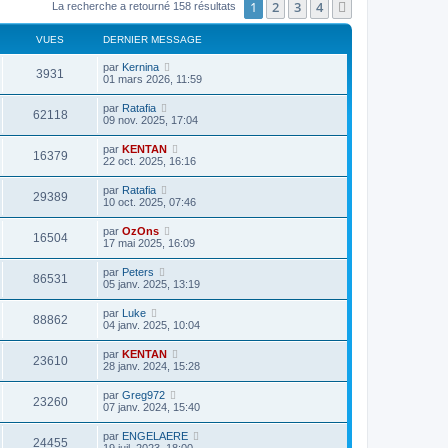
1
2
3
4
Suivant
La recherche a retourné 158 résultats
VUES
DERNIER MESSAGE
par
Kernina
3931
01 mars 2026, 11:59
par
Ratafia
62118
09 nov. 2025, 17:04
par
KENTAN
16379
22 oct. 2025, 16:16
par
Ratafia
29389
10 oct. 2025, 07:46
par
OzOns
16504
17 mai 2025, 16:09
par
Peters
86531
05 janv. 2025, 13:19
par
Luke
88862
04 janv. 2025, 10:04
par
KENTAN
23610
28 janv. 2024, 15:28
par
Greg972
23260
07 janv. 2024, 15:40
par
ENGELAERE
24455
19 juil. 2023, 18:00