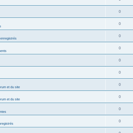
0
0
s
0
enregistrés
0
ents
0
0
0
rum et du site
0
rum et du site
0
entes
0
registrés