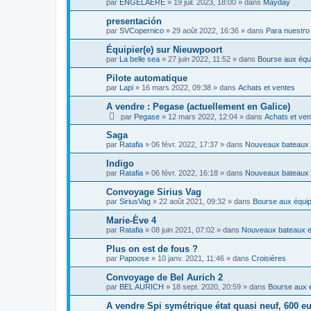
par
ENGELAERE
»
19 juil. 2023, 18:00
» dans
Mayday
presentación
par
SVCopernico
»
29 août 2022, 16:36
» dans
Para nuestro
Équipier(e) sur Nieuwpoort
par
La belle sea
»
27 juin 2022, 11:52
» dans
Bourse aux équ
Pilote automatique
par
Lapi
»
16 mars 2022, 09:38
» dans
Achats et ventes
A vendre : Pegase (actuellement en Galice)
par
Pegase
»
12 mars 2022, 12:04
» dans
Achats et ven
Saga
par
Ratafia
»
06 févr. 2022, 17:37
» dans
Nouveaux bateaux 
Indigo
par
Ratafia
»
06 févr. 2022, 16:18
» dans
Nouveaux bateaux 
Convoyage Sirius Vag
par
SiriusVag
»
22 août 2021, 09:32
» dans
Bourse aux équip
Marie-Ève 4
par
Ratafia
»
08 juin 2021, 07:02
» dans
Nouveaux bateaux e
Plus on est de fous ?
par
Papoose
»
10 janv. 2021, 11:46
» dans
Croisières
Convoyage de Bel Aurich 2
par
BEL AURICH
»
18 sept. 2020, 20:59
» dans
Bourse aux é
A vendre Spi symétrique état quasi neuf, 600 eu