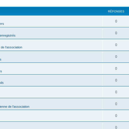
RÉPONSES
0
ers
0
enregistrés
0
 de l'association
0
s
0
es
0
nds
0
0
ienne de l'association
0
0