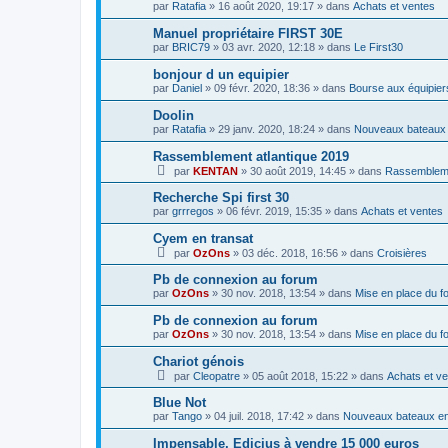
par
Ratafia
»
16 août 2020, 19:17
» dans
Achats et ventes
Manuel propriétaire FIRST 30E
par
BRIC79
»
03 avr. 2020, 12:18
» dans
Le First30
bonjour d un equipier
par
Daniel
»
09 févr. 2020, 18:36
» dans
Bourse aux équipier
Doolin
par
Ratafia
»
29 janv. 2020, 18:24
» dans
Nouveaux bateaux 
Rassemblement atlantique 2019
par
KENTAN
»
30 août 2019, 14:45
» dans
Rassemblem
Recherche Spi first 30
par
grrregos
»
06 févr. 2019, 15:35
» dans
Achats et ventes
Cyem en transat
par
OzOns
»
03 déc. 2018, 16:56
» dans
Croisières
Pb de connexion au forum
par
OzOns
»
30 nov. 2018, 13:54
» dans
Mise en place du fo
Pb de connexion au forum
par
OzOns
»
30 nov. 2018, 13:54
» dans
Mise en place du fo
Chariot génois
par
Cleopatre
»
05 août 2018, 15:22
» dans
Achats et v
Blue Not
par
Tango
»
04 juil. 2018, 17:42
» dans
Nouveaux bateaux en
Impensable, Edicius à vendre 15 000 euros