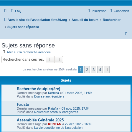
FAQ
Inscription
Connexion
Vers le site de l'association-first30.org
Accueil du forum
Rechercher
Sujets sans réponse
R
e
Sujets sans réponse
c
Aller sur la recherche avancée
h
Rechercher
Recherche avancée
e
1
2
3
4
Suivant
La recherche a retourné 158 résultats
r
c
Sujets
h
Recherche équipier(ère)
e
Dernier message par
Kernina
«
01 mars 2026, 11:59
Publié dans
Bourse aux équipiers
r
Fausto
Dernier message par
Ratafia
«
09 nov. 2025, 17:04
Publié dans
Nouveaux bateaux enregistrés
Assemblée Générale 2025
Dernier message par
KENTAN
«
22 oct. 2025, 16:16
Publié dans
La vie quotidienne de l'association