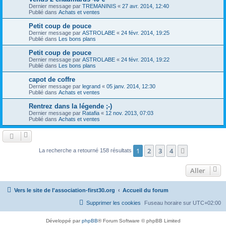
Dernier message par
TREMANINIS
«
27 avr. 2014, 12:40
Publié dans
Achats et ventes
Petit coup de pouce
Dernier message par
ASTROLABE
«
24 févr. 2014, 19:25
Publié dans
Les bons plans
Petit coup de pouce
Dernier message par
ASTROLABE
«
24 févr. 2014, 19:22
Publié dans
Les bons plans
capot de coffre
Dernier message par
legrand
«
05 janv. 2014, 12:30
Publié dans
Achats et ventes
Rentrez dans la légende ;-)
Dernier message par
Ratafia
«
12 nov. 2013, 07:03
Publié dans
Achats et ventes
1
2
3
4
Suivant
La recherche a retourné 158 résultats
Aller
Vers le site de l'association-first30.org
Accueil du forum
Supprimer les cookies
Fuseau horaire sur
UTC+02:00
Développé par
phpBB
® Forum Software © phpBB Limited