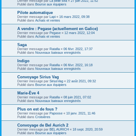
Dernier message par
La belle sea
«
27 juin 2022, 11:52
Publié dans
Bourse aux équipiers
Pilote automatique
Dernier message par
Lapi
«
16 mars 2022, 09:38
Publié dans
Achats et ventes
A vendre : Pegase (actuellement en Galice)
Dernier message par
Pegase
«
12 mars 2022, 12:04
Publié dans
Achats et ventes
Saga
Dernier message par
Ratafia
«
06 févr. 2022, 17:37
Publié dans
Nouveaux bateaux enregistrés
Indigo
Dernier message par
Ratafia
«
06 févr. 2022, 16:18
Publié dans
Nouveaux bateaux enregistrés
Convoyage Sirius Vag
Dernier message par
SiriusVag
«
22 août 2021, 09:32
Publié dans
Bourse aux équipiers
Marie-Ève 4
Dernier message par
Ratafia
«
08 juin 2021, 07:02
Publié dans
Nouveaux bateaux enregistrés
Plus on est de fous ?
Dernier message par
Papoose
«
10 janv. 2021, 11:46
Publié dans
Croisières
Convoyage de Bel Aurich 2
Dernier message par
BEL AURICH
«
18 sept. 2020, 20:59
Publié dans
Bourse aux équipiers