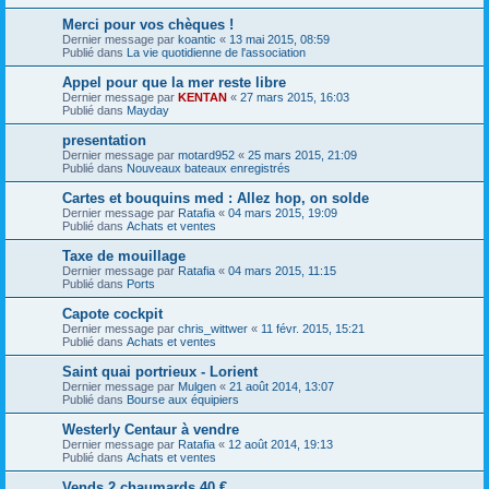
Merci pour vos chèques !
Dernier message par
koantic
«
13 mai 2015, 08:59
Publié dans
La vie quotidienne de l'association
Appel pour que la mer reste libre
Dernier message par
KENTAN
«
27 mars 2015, 16:03
Publié dans
Mayday
presentation
Dernier message par
motard952
«
25 mars 2015, 21:09
Publié dans
Nouveaux bateaux enregistrés
Cartes et bouquins med : Allez hop, on solde
Dernier message par
Ratafia
«
04 mars 2015, 19:09
Publié dans
Achats et ventes
Taxe de mouillage
Dernier message par
Ratafia
«
04 mars 2015, 11:15
Publié dans
Ports
Capote cockpit
Dernier message par
chris_wittwer
«
11 févr. 2015, 15:21
Publié dans
Achats et ventes
Saint quai portrieux - Lorient
Dernier message par
Mulgen
«
21 août 2014, 13:07
Publié dans
Bourse aux équipiers
Westerly Centaur à vendre
Dernier message par
Ratafia
«
12 août 2014, 19:13
Publié dans
Achats et ventes
Vends 2 chaumards 40 €