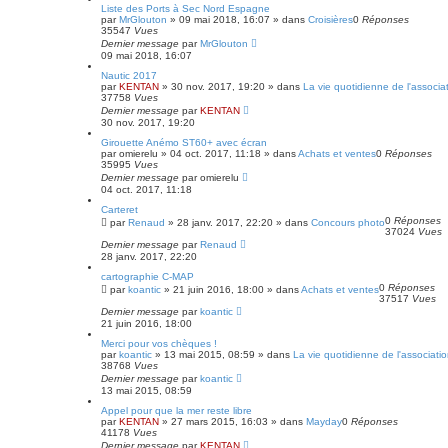
Liste des Ports à Sec Nord Espagne
par
MrGlouton
»
09 mai 2018, 16:07
» dans
Croisières
0
Réponses
35547
Vues
Dernier message
par
MrGlouton
09 mai 2018, 16:07
Nautic 2017
par
KENTAN
»
30 nov. 2017, 19:20
» dans
La vie quotidienne de l'associa
37758
Vues
Dernier message
par
KENTAN
30 nov. 2017, 19:20
Girouette Anémo ST60+ avec écran
par
omierelu
»
04 oct. 2017, 11:18
» dans
Achats et ventes
0
Réponses
35995
Vues
Dernier message
par
omierelu
04 oct. 2017, 11:18
Carteret
0
Réponses
par
Renaud
»
28 janv. 2017, 22:20
» dans
Concours photo
37024
Vues
Dernier message
par
Renaud
28 janv. 2017, 22:20
cartographie C-MAP
0
Réponses
par
koantic
»
21 juin 2016, 18:00
» dans
Achats et ventes
37517
Vues
Dernier message
par
koantic
21 juin 2016, 18:00
Merci pour vos chèques !
par
koantic
»
13 mai 2015, 08:59
» dans
La vie quotidienne de l'associati
38768
Vues
Dernier message
par
koantic
13 mai 2015, 08:59
Appel pour que la mer reste libre
par
KENTAN
»
27 mars 2015, 16:03
» dans
Mayday
0
Réponses
41178
Vues
Dernier message
par
KENTAN