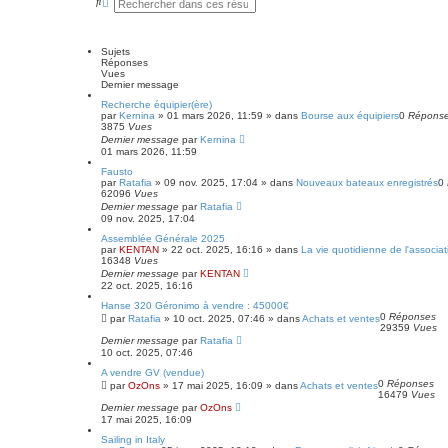
e
e
c
c
h
h
e
e
Sujets
r
r
Réponses
c
c
Vues
h
h
Dernier message
e
e
Recherche équipier(ère)
r
a
par
Kernina
»
01 mars 2026, 11:59
» dans
Bourse aux équipiers
0
Répons
v
3875
Vues
a
Dernier message
par
Kernina
n
01 mars 2026, 11:59
c
é
Fausto
e
par
Ratafia
»
09 nov. 2025, 17:04
» dans
Nouveaux bateaux enregistrés
0
62096
Vues
Dernier message
par
Ratafia
09 nov. 2025, 17:04
Assemblée Générale 2025
par
KENTAN
»
22 oct. 2025, 16:16
» dans
La vie quotidienne de l'associat
16348
Vues
Dernier message
par
KENTAN
22 oct. 2025, 16:16
Hanse 320 Géronimo à vendre : 45000€
0
Réponses
par
Ratafia
»
10 oct. 2025, 07:46
» dans
Achats et ventes
29359
Vues
Dernier message
par
Ratafia
10 oct. 2025, 07:46
A vendre GV (vendue)
0
Réponses
par
OzOns
»
17 mai 2025, 16:09
» dans
Achats et ventes
16479
Vues
Dernier message
par
OzOns
17 mai 2025, 16:09
Sailing in Italy