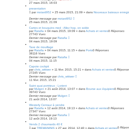
27 mars 2015, 16:03
presentation
par
motard952
»
25 mars 2015, 21:09
» dans
Nouveaux bateaux enregis
Dernier message
par
motard952
25 mars 2015, 21:09
Cartes et bouquins med : Allez hop, on solde
par
Ratafia
»
04 mars 2015, 19:09
» dans
Achats et ventes
0
Réponses
27743
Vues
Dernier message
par
Ratafia
04 mars 2015, 19:09
Taxe de mouillage
par
Ratafia
»
04 mars 2015, 11:15
» dans
Ports
0
Réponses
38116
Vues
Dernier message
par
Ratafia
04 mars 2015, 11:15
Capote cockpit
par
chris_wittwer
»
11 févr. 2015, 15:21
» dans
Achats et ventes
0
Réponse
27245
Vues
Dernier message
par
chris_wittwer
11 févr. 2015, 15:21
Saint quai portrieux - Lorient
par
Mulgen
»
21 août 2014, 13:07
» dans
Bourse aux équipiers
0
Réponse
39743
Vues
Dernier message
par
Mulgen
21 août 2014, 13:07
Westerly Centaur à vendre
par
Ratafia
»
12 août 2014, 19:13
» dans
Achats et ventes
0
Réponses
27347
Vues
Dernier message
par
Ratafia
12 août 2014, 19:13
Vends 2 chaumards 40 €
0
Répon
par
TREMANINIS
»
27 avr. 2014, 12:40
» dans
Achats et ventes