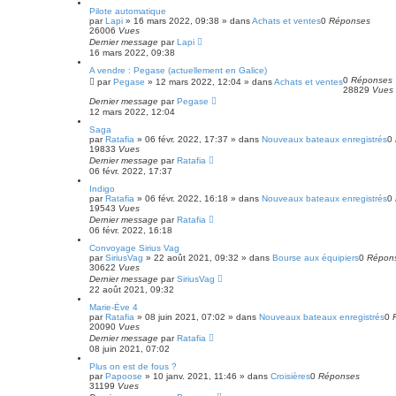
Pilote automatique
par
Lapi
»
16 mars 2022, 09:38
» dans
Achats et ventes
0
Réponses
26006
Vues
Dernier message
par
Lapi
16 mars 2022, 09:38
A vendre : Pegase (actuellement en Galice)
0
Réponses
par
Pegase
»
12 mars 2022, 12:04
» dans
Achats et ventes
28829
Vues
Dernier message
par
Pegase
12 mars 2022, 12:04
Saga
par
Ratafia
»
06 févr. 2022, 17:37
» dans
Nouveaux bateaux enregistrés
0
19833
Vues
Dernier message
par
Ratafia
06 févr. 2022, 17:37
Indigo
par
Ratafia
»
06 févr. 2022, 16:18
» dans
Nouveaux bateaux enregistrés
0
19543
Vues
Dernier message
par
Ratafia
06 févr. 2022, 16:18
Convoyage Sirius Vag
par
SiriusVag
»
22 août 2021, 09:32
» dans
Bourse aux équipiers
0
Répon
30622
Vues
Dernier message
par
SiriusVag
22 août 2021, 09:32
Marie-Ève 4
par
Ratafia
»
08 juin 2021, 07:02
» dans
Nouveaux bateaux enregistrés
0
20090
Vues
Dernier message
par
Ratafia
08 juin 2021, 07:02
Plus on est de fous ?
par
Papoose
»
10 janv. 2021, 11:46
» dans
Croisières
0
Réponses
31199
Vues