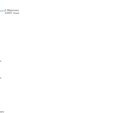
0
Réponses
trés
23557
Vues
s
s
ses