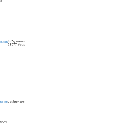
es
0
Réponses
iation
23577
Vues
noles
0
Réponses
nses