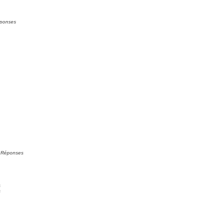
ponses
0
Réponses
s
s