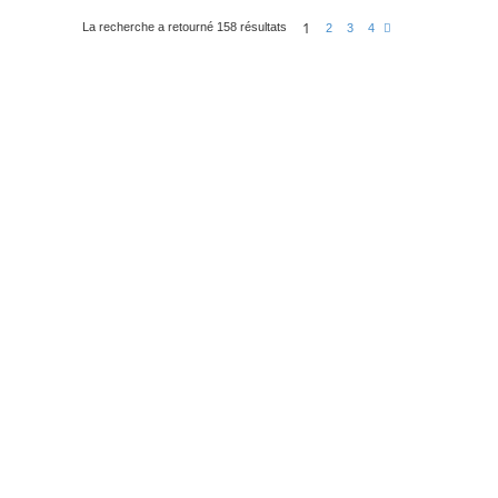
1
r
La recherche a retourné 158 résultats
S
2
3
4
u
c
i
v
h
a
n
e
t
r