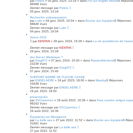
par
Peters
»
05 janv. 2025, 13:19
» dans
For our english friends
0
Répons
86488
Vues
Dernier message
par
Peters
05 janv. 2025, 13:19
Recherche embarquement
par
Luke
»
04 janv. 2025, 10:04
» dans
Bourse aux équipiers
0
Réponses
88846
Vues
Dernier message
par
Luke
04 janv. 2025, 10:04
Voeux 2024
par
KENTAN
»
28 janv. 2024, 15:28
» dans
La vie quotidienne de l'assoc
Dernier message
par
KENTAN
28 janv. 2024, 15:28
des first en Martinique ?
par
Greg972
»
07 janv. 2024, 15:40
» dans
Rassemblements
0
Réponses
23236
Vues
Dernier message
par
Greg972
07 janv. 2024, 15:40
SUPPORT BARRE DE FLECHE CASSE
par
ENGELAERE
»
19 juil. 2023, 18:00
» dans
Mayday
0
Réponses
24438
Vues
Dernier message
par
ENGELAERE
19 juil. 2023, 18:00
presentación
par
SVCopernico
»
29 août 2022, 16:36
» dans
Para nuestro amigos espa
98242
Vues
Dernier message
par
SVCopernico
29 août 2022, 16:36
Équipier(e) sur Nieuwpoort
par
La belle sea
»
27 juin 2022, 11:52
» dans
Bourse aux équipiers
0
Répo
31661
Vues
Dernier message
par
La belle sea
27 juin 2022, 11:52