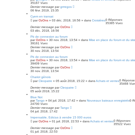
35167
Vues
Dernier message
par
grrregos
06 févr. 2019, 15:35
Cyem en transat
0
Réponses
par
OzOns
»
03 déc. 2018, 16:56
» dans
Croisières
35385
Vues
Dernier message
par
OzOns
03 déc. 2018, 16:56
Pb de connexion au forum
par
OzOns
»
30 nov. 2018, 13:54
» dans
Mise en place du forum et du sit
39161
Vues
Dernier message
par
OzOns
30 nov. 2018, 13:54
Pb de connexion au forum
par
OzOns
»
30 nov. 2018, 13:54
» dans
Mise en place du forum et du sit
39409
Vues
Dernier message
par
OzOns
30 nov. 2018, 13:54
Chariot génois
0
Réponse
par
Cleopatre
»
05 août 2018, 15:22
» dans
Achats et ventes
35468
Vue
Dernier message
par
Cleopatre
05 août 2018, 15:22
Blue Not
par
Tango
»
04 juil. 2018, 17:42
» dans
Nouveaux bateaux enregistrés
0
R
24700
Vues
Dernier message
par
Tango
04 juil. 2018, 17:42
Impensable, Edicius à vendre 15 000 euros
0
Réponses
par
OzOns
»
01 juil. 2018, 22:53
» dans
Achats et ventes
35522
Vues
Dernier message
par
OzOns
01 juil. 2018, 22:53