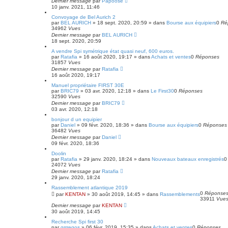
Dernier message
par
Papoose
10 janv. 2021, 11:46
Convoyage de Bel Aurich 2
par
BEL AURICH
»
18 sept. 2020, 20:59
» dans
Bourse aux équipiers
0
Ré
34962
Vues
Dernier message
par
BEL AURICH
18 sept. 2020, 20:59
A vendre Spi symétrique état quasi neuf, 600 euros.
par
Ratafia
»
16 août 2020, 19:17
» dans
Achats et ventes
0
Réponses
31857
Vues
Dernier message
par
Ratafia
16 août 2020, 19:17
Manuel propriétaire FIRST 30E
par
BRIC79
»
03 avr. 2020, 12:18
» dans
Le First30
0
Réponses
32590
Vues
Dernier message
par
BRIC79
03 avr. 2020, 12:18
bonjour d un equipier
par
Daniel
»
09 févr. 2020, 18:36
» dans
Bourse aux équipiers
0
Réponses
36482
Vues
Dernier message
par
Daniel
09 févr. 2020, 18:36
Doolin
par
Ratafia
»
29 janv. 2020, 18:24
» dans
Nouveaux bateaux enregistrés
24072
Vues
Dernier message
par
Ratafia
29 janv. 2020, 18:24
Rassemblement atlantique 2019
0
Réponse
par
KENTAN
»
30 août 2019, 14:45
» dans
Rassemblements
33911
Vue
Dernier message
par
KENTAN
30 août 2019, 14:45
Recherche Spi first 30
par
grrregos
»
06 févr. 2019, 15:35
» dans
Achats et ventes
0
Réponses