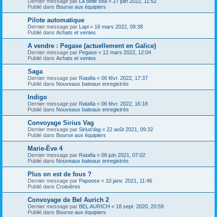
Dernier message par
La belle sea
«
27 juin 2022, 11:52
Publié dans
Bourse aux équipiers
Pilote automatique
Dernier message par
Lapi
«
16 mars 2022, 09:38
Publié dans
Achats et ventes
A vendre : Pegase (actuellement en Galice)
Dernier message par
Pegase
«
12 mars 2022, 12:04
Publié dans
Achats et ventes
Saga
Dernier message par
Ratafia
«
06 févr. 2022, 17:37
Publié dans
Nouveaux bateaux enregistrés
Indigo
Dernier message par
Ratafia
«
06 févr. 2022, 16:18
Publié dans
Nouveaux bateaux enregistrés
Convoyage Sirius Vag
Dernier message par
SiriusVag
«
22 août 2021, 09:32
Publié dans
Bourse aux équipiers
Marie-Ève 4
Dernier message par
Ratafia
«
08 juin 2021, 07:02
Publié dans
Nouveaux bateaux enregistrés
Plus on est de fous ?
Dernier message par
Papoose
«
10 janv. 2021, 11:46
Publié dans
Croisières
Convoyage de Bel Aurich 2
Dernier message par
BEL AURICH
«
18 sept. 2020, 20:59
Publié dans
Bourse aux équipiers