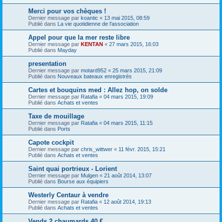
Merci pour vos chèques !
Dernier message par
koantic
«
13 mai 2015, 08:59
Publié dans
La vie quotidienne de l'association
Appel pour que la mer reste libre
Dernier message par
KENTAN
«
27 mars 2015, 16:03
Publié dans
Mayday
presentation
Dernier message par
motard952
«
25 mars 2015, 21:09
Publié dans
Nouveaux bateaux enregistrés
Cartes et bouquins med : Allez hop, on solde
Dernier message par
Ratafia
«
04 mars 2015, 19:09
Publié dans
Achats et ventes
Taxe de mouillage
Dernier message par
Ratafia
«
04 mars 2015, 11:15
Publié dans
Ports
Capote cockpit
Dernier message par
chris_wittwer
«
11 févr. 2015, 15:21
Publié dans
Achats et ventes
Saint quai portrieux - Lorient
Dernier message par
Mulgen
«
21 août 2014, 13:07
Publié dans
Bourse aux équipiers
Westerly Centaur à vendre
Dernier message par
Ratafia
«
12 août 2014, 19:13
Publié dans
Achats et ventes
Vends 2 chaumards 40 €