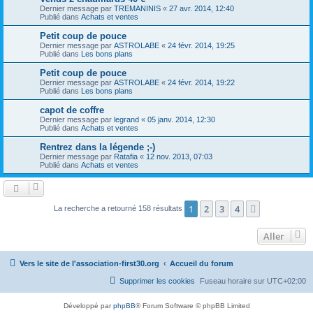
Dernier message par
TREMANINIS
«
27 avr. 2014, 12:40
Publié dans
Achats et ventes
Petit coup de pouce
Dernier message par
ASTROLABE
«
24 févr. 2014, 19:25
Publié dans
Les bons plans
Petit coup de pouce
Dernier message par
ASTROLABE
«
24 févr. 2014, 19:22
Publié dans
Les bons plans
capot de coffre
Dernier message par
legrand
«
05 janv. 2014, 12:30
Publié dans
Achats et ventes
Rentrez dans la légende ;-)
Dernier message par
Ratafia
«
12 nov. 2013, 07:03
Publié dans
Achats et ventes
1
2
3
4
Suivant
La recherche a retourné 158 résultats
Aller
Vers le site de l'association-first30.org
Accueil du forum
Supprimer les cookies
Fuseau horaire sur
UTC+02:00
Développé par
phpBB
® Forum Software © phpBB Limited