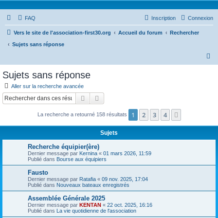
FAQ
Inscription
Connexion
Vers le site de l'association-first30.org
Accueil du forum
Rechercher
Sujets sans réponse
R
e
Sujets sans réponse
c
Aller sur la recherche avancée
h
Rechercher
Recherche avancée
e
1
2
3
4
Suivant
La recherche a retourné 158 résultats
r
c
Sujets
h
Recherche équipier(ère)
e
Dernier message par
Kernina
«
01 mars 2026, 11:59
Publié dans
Bourse aux équipiers
r
Fausto
Dernier message par
Ratafia
«
09 nov. 2025, 17:04
Publié dans
Nouveaux bateaux enregistrés
Assemblée Générale 2025
Dernier message par
KENTAN
«
22 oct. 2025, 16:16
Publié dans
La vie quotidienne de l'association