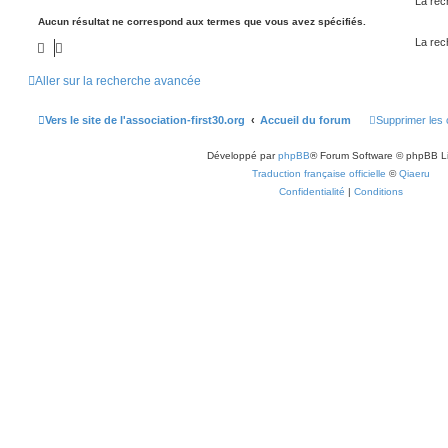
La rec
Aucun résultat ne correspond aux termes que vous avez spécifiés.
La rec
Aller sur la recherche avancée
Vers le site de l'association-first30.org
Accueil du forum
Supprimer les 
Développé par
phpBB
® Forum Software © phpBB L
Traduction française officielle
©
Qiaeru
Confidentialité
|
Conditions