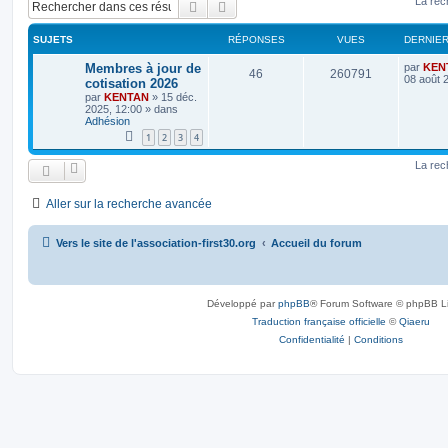
La rec
Rechercher
Recherche avancée
SUJETS
RÉPONSES
VUES
DERNIE
Membres à jour de
par
KEN
46
260791
08 août 
cotisation 2026
par
KENTAN
»
15 déc.
2025, 12:00
» dans
Adhésion
1
2
3
4
La rec
Aller sur la recherche avancée
Vers le site de l'association-first30.org
Accueil du forum
Développé par
phpBB
® Forum Software © phpBB L
Traduction française officielle
©
Qiaeru
Confidentialité
|
Conditions