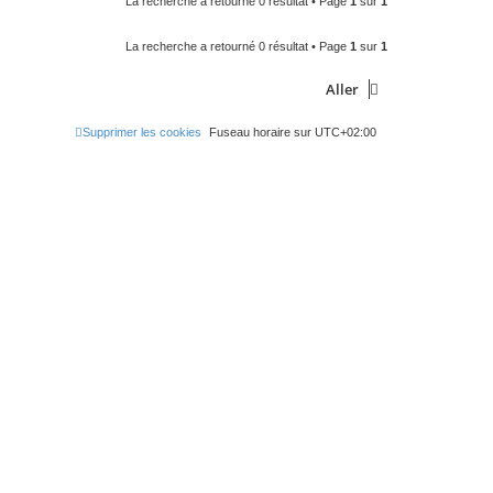
La recherche a retourné 0 résultat • Page
1
sur
1
La recherche a retourné 0 résultat • Page
1
sur
1
Aller
Supprimer les cookies
Fuseau horaire sur
UTC+02:00