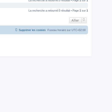
La recherche a retourné 0 résultat • Page
1
sur
1
La recherche a retourné 0 résultat • Page
1
sur
1
Aller
Supprimer les cookies
Fuseau horaire sur
UTC+02:00