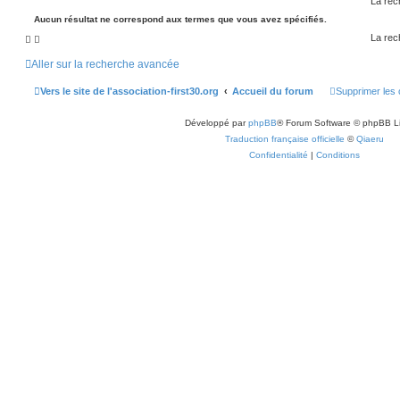
La rec
Aucun résultat ne correspond aux termes que vous avez spécifiés.
La rec
Aller sur la recherche avancée
Vers le site de l'association-first30.org
Accueil du forum
Supprimer les 
Développé par
phpBB
® Forum Software © phpBB L
Traduction française officielle
©
Qiaeru
Confidentialité
|
Conditions