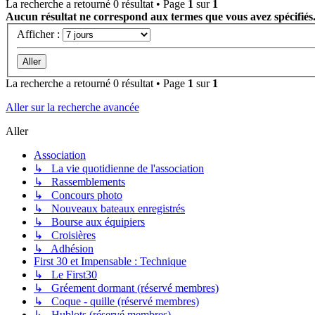
La recherche a retourné 0 résultat • Page
1
sur
1
Aucun résultat ne correspond aux termes que vous avez spécifiés
Afficher :
La recherche a retourné 0 résultat • Page
1
sur
1
Aller sur la recherche avancée
Aller
Association
↳ La vie quotidienne de l'association
↳ Rassemblements
↳ Concours photo
↳ Nouveaux bateaux enregistrés
↳ Bourse aux équipiers
↳ Croisières
↳ Adhésion
First 30 et Impensable : Technique
↳ Le First30
↳ Gréement dormant (réservé membres)
↳ Coque - quille (réservé membres)
↳ Hublots (réservé membres)