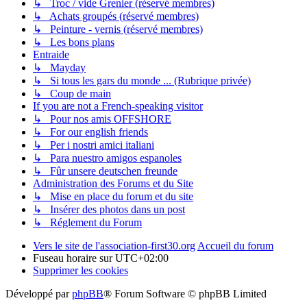
↳ Troc / vide Grenier (réservé membres)
↳ Achats groupés (réservé membres)
↳ Peinture - vernis (réservé membres)
↳ Les bons plans
Entraide
↳ Mayday
↳ Si tous les gars du monde ... (Rubrique privée)
↳ Coup de main
If you are not a French-speaking visitor
↳ Pour nos amis OFFSHORE
↳ For our english friends
↳ Per i nostri amici italiani
↳ Para nuestro amigos espanoles
↳ Fûr unsere deutschen freunde
Administration des Forums et du Site
↳ Mise en place du forum et du site
↳ Insérer des photos dans un post
↳ Réglement du Forum
Vers le site de l'association-first30.org
Accueil du forum
Fuseau horaire sur
UTC+02:00
Supprimer les cookies
Développé par
phpBB
® Forum Software © phpBB Limited