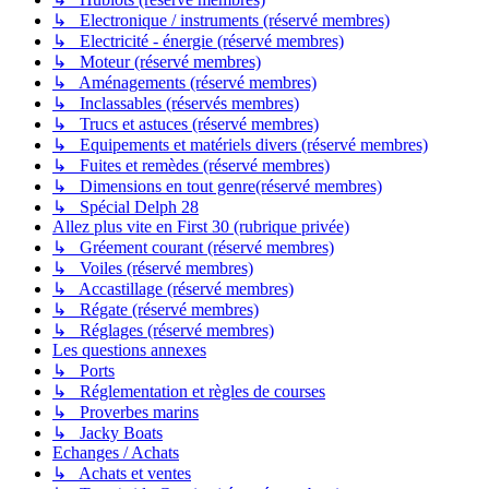
↳ Electronique / instruments (réservé membres)
↳ Electricité - énergie (réservé membres)
↳ Moteur (réservé membres)
↳ Aménagements (réservé membres)
↳ Inclassables (réservés membres)
↳ Trucs et astuces (réservé membres)
↳ Equipements et matériels divers (réservé membres)
↳ Fuites et remèdes (réservé membres)
↳ Dimensions en tout genre(réservé membres)
↳ Spécial Delph 28
Allez plus vite en First 30 (rubrique privée)
↳ Gréement courant (réservé membres)
↳ Voiles (réservé membres)
↳ Accastillage (réservé membres)
↳ Régate (réservé membres)
↳ Réglages (réservé membres)
Les questions annexes
↳ Ports
↳ Réglementation et règles de courses
↳ Proverbes marins
↳ Jacky Boats
Echanges / Achats
↳ Achats et ventes