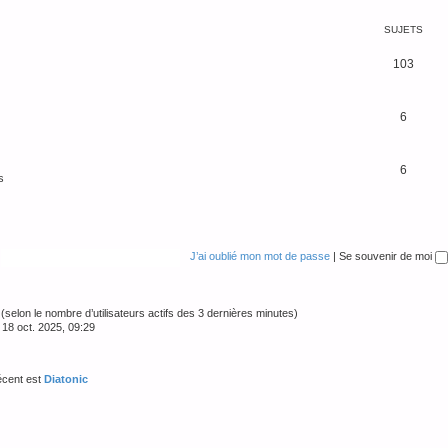
SUJETS
103
6
6
s
J’ai oublié mon mot de passe
|
Se souvenir de moi
tés (selon le nombre d’utilisateurs actifs des 3 dernières minutes)
 18 oct. 2025, 09:29
écent est
Diatonic