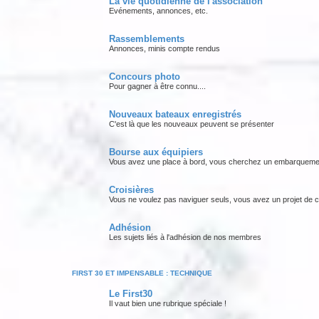
La vie quotidienne de l'association
Evénements, annonces, etc.
Rassemblements
Annonces, minis compte rendus
Concours photo
Pour gagner à être connu....
Nouveaux bateaux enregistrés
C'est là que les nouveaux peuvent se présenter
Bourse aux équipiers
Vous avez une place à bord, vous cherchez un embarquement,
Croisières
Vous ne voulez pas naviguer seuls, vous avez un projet de crois
Adhésion
Les sujets liés à l'adhésion de nos membres
FIRST 30 ET IMPENSABLE : TECHNIQUE
Le First30
Il vaut bien une rubrique spéciale !