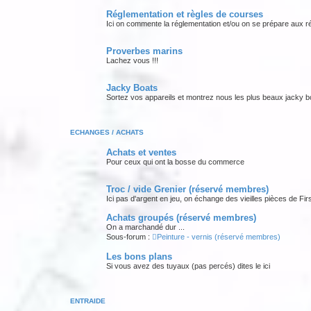
Réglementation et règles de courses
Ici on commente la réglementation et/ou on se prépare aux ré
Proverbes marins
Lachez vous !!!
Jacky Boats
Sortez vos appareils et montrez nous les plus beaux jacky b
ECHANGES / ACHATS
Achats et ventes
Pour ceux qui ont la bosse du commerce
Troc / vide Grenier (réservé membres)
Ici pas d'argent en jeu, on échange des vieilles pièces de Fir
Achats groupés (réservé membres)
On a marchandé dur ...
Sous-forum :
Peinture - vernis (réservé membres)
Les bons plans
Si vous avez des tuyaux (pas percés) dites le ici
ENTRAIDE