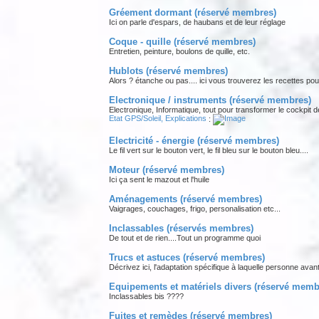
Gréement dormant (réservé membres)
Ici on parle d'espars, de haubans et de leur réglage
Coque - quille (réservé membres)
Entretien, peinture, boulons de quille, etc.
Hublots (réservé membres)
Alors ? étanche ou pas.... ici vous trouverez les recettes pour 
Electronique / instruments (réservé membres)
Electronique, Informatique, tout pour transformer le cockpit d
Etat GPS/Soleil, Explications
:
Electricité - énergie (réservé membres)
Le fil vert sur le bouton vert, le fil bleu sur le bouton bleu....
Moteur (réservé membres)
Ici ça sent le mazout et l'huile
Aménagements (réservé membres)
Vaigrages, couchages, frigo, personalisation etc...
Inclassables (réservés membres)
De tout et de rien....Tout un programme quoi
Trucs et astuces (réservé membres)
Décrivez ici, l'adaptation spécifique à laquelle personne avan
Equipements et matériels divers (réservé memb
Inclassables bis ????
Fuites et remèdes (réservé membres)