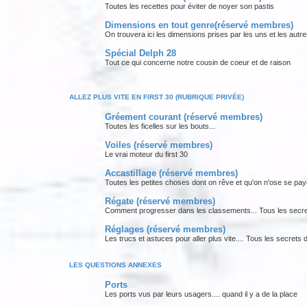
Toutes les recettes pour éviter de noyer son pastis
Dimensions en tout genre(réservé membres)
On trouvera ici les dimensions prises par les uns et les autres
Spécial Delph 28
Tout ce qui concerne notre cousin de coeur et de raison
ALLEZ PLUS VITE EN FIRST 30 (RUBRIQUE PRIVÉE)
Gréement courant (réservé membres)
Toutes les ficelles sur les bouts...
Voiles (réservé membres)
Le vrai moteur du first 30
Accastillage (réservé membres)
Toutes les petites choses dont on rêve et qu'on n'ose se payer
Régate (réservé membres)
Comment progresser dans les classements... Tous les secret
Réglages (réservé membres)
Les trucs et astuces pour aller plus vite.... Tous les secrets 
LES QUESTIONS ANNEXES
Ports
Les ports vus par leurs usagers.... quand il y a de la place