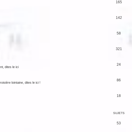
165
142
58
321
24
 dites le ici
86
ière lointaine, dites le ici !
18
SUJETS
53