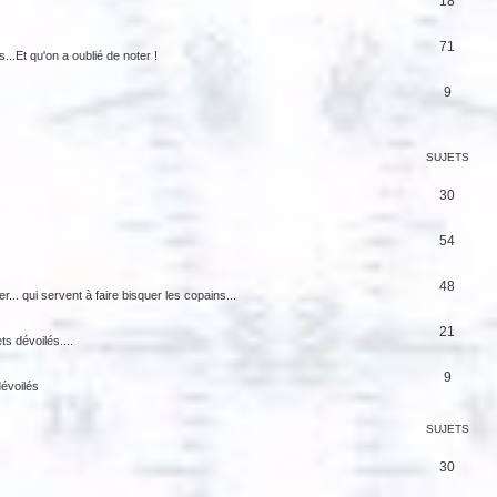
18
71
...Et qu'on a oublié de noter !
9
SUJETS
30
54
48
... qui servent à faire bisquer les copains...
21
s dévoilés....
9
dévoilés
SUJETS
30