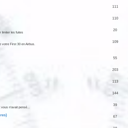
111
110
20
limiter les fuites
109
e votre First 30 en Airbus.
55
203
113
144
39
t vous n'avait pensé...
res)
67