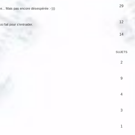
29
rave... Mais pas encore désespérée :-)))
12
 fait pour s'entraider.
14
SUJETS
2
9
4
3
1