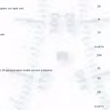
10
gates sur tapis vert
6
14
oats
SUJETS
194
41
st 30 qui pourraient rendre service à d'autres
43
28
SUJETS