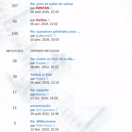
i
t
e
e
Re: joint de palier de safran
e
e
257
r
s
C
r
par
KENTAN
r
n
s
o
m
l
06 août 2026, 22:43
i
a
n
e
e
e
g
s
s
d
C
r
par
OzOns
e
50
u
s
e
o
m
05 avr. 2018, 22:02
l
a
r
n
e
t
g
n
s
s
Re: questions générales pour …
e
e
i
145
u
s
C
r
par
guillaume07
e
l
a
o
l
10 janv. 2026, 20:03
r
t
g
n
e
m
e
e
s
d
e
r
u
e
s
MESSAGES
DERNIER MESSAGE
l
l
r
s
e
t
n
a
d
Re: visiter un first 30 en Ma…
e
i
28
g
e
C
par
Ratafia
r
e
e
r
o
l
08 déc. 2012, 16:12
r
n
n
e
m
i
s
d
e
Sailing in Italy
e
39
u
e
C
s
par
Peters
r
l
r
o
s
05 janv. 2025, 13:19
m
t
n
n
a
e
e
i
s
g
s
Re: Appello
r
e
17
u
e
C
s
l
par
Ratafia
r
l
o
a
e
17 oct. 2016, 19:26
m
t
n
g
d
e
e
s
e
e
s
presentación
r
11
u
r
s
C
l
par
SVCopernico
l
n
a
o
e
29 août 2022, 16:36
t
i
g
n
d
e
e
e
s
e
Re: Willkommen
r
r
5
u
r
C
l
par
Petit Prince
m
l
n
o
e
12 févr. 2010, 22:16
e
t
i
n