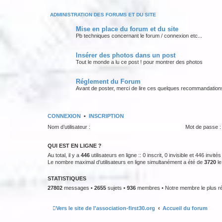
ADMINISTRATION DES FORUMS ET DU SITE
Mise en place du forum et du site
Pb techniques concernant le forum / connexion etc...
Insérer des photos dans un post
Tout le monde a lu ce post ! pour montrer des photos
Réglement du Forum
Avant de poster, merci de lire ces quelques recommandation
CONNEXION
•
INSCRIPTION
Nom d’utilisateur :
Mot de passe :
QUI EST EN LIGNE ?
Au total, il y a
446
utilisateurs en ligne :: 0 inscrit, 0 invisible et 446 invi
Le nombre maximal d’utilisateurs en ligne simultanément a été de
3720
le
STATISTIQUES
27802
messages •
2655
sujets •
936
membres • Notre membre le plus r
Vers le site de l'association-first30.org
Accueil du forum