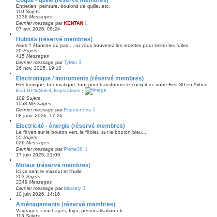
d
u
Entretien, peinture, boulons de quille, etc.
e
l
110
Sujets
r
t
1236
Messages
n
e
C
Dernier message
par
i
KENTAN
r
o
e
07 avr. 2026, 08:24
l
n
r
e
s
Hublots (réservé membres)
m
d
u
e
Alors ? étanche ou pas.... ici vous trouverez les recettes pour limiter les fuites
e
l
s
20
Sujets
r
t
s
415
Messages
n
e
a
C
Dernier message
par
TyMar
i
r
g
o
e
26 nov. 2025, 19:10
l
e
n
r
e
s
Electronique / instruments (réservé membres)
m
d
u
e
Electronique, Informatique, tout pour transformer le cockpit de votre First 30 en Airbus.
e
l
s
Etat GPS/Soleil, Explications
:
r
t
s
n
109
Sujets
e
a
i
1158
Messages
r
g
e
C
l
Dernier message
par
Esperendza
e
r
o
e
08 janv. 2026, 17:26
m
n
d
e
s
e
Electricité - énergie (réservé membres)
s
u
r
Le fil vert sur le bouton vert, le fil bleu sur le bouton bleu....
s
l
n
55
Sujets
a
t
i
626
Messages
g
e
e
C
Dernier message
par
Pierre38
e
r
r
o
17 juin 2025, 21:09
l
m
n
e
e
s
Moteur (réservé membres)
d
s
u
Ici ça sent le mazout et l'huile
e
s
l
203
Sujets
r
a
t
2249
Messages
n
g
e
C
Dernier message
par
Marcely
i
e
r
o
e
10 juin 2026, 14:16
l
n
r
e
s
Aménagements (réservé membres)
m
d
u
e
Vaigrages, couchages, frigo, personalisation etc...
e
l
s
113
Sujets
r