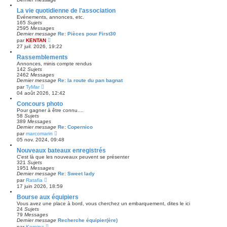
La vie quotidienne de l'association
Evénements, annonces, etc.
165
Sujets
2595
Messages
Dernier message
Re: Pièces pour First30
C
par
KENTAN
o
27 juil. 2026, 19:22
n
s
Rassemblements
u
Annonces, minis compte rendus
l
142
Sujets
t
2462
Messages
e
Dernier message
Re: la route du pan bagnat
r
C
par
TyMar
l
o
04 août 2026, 12:42
e
n
d
s
Concours photo
e
u
Pour gagner à être connu....
r
l
58
Sujets
n
t
389
Messages
i
e
Dernier message
Re: Copernico
e
r
C
par
marcomarin
r
l
o
m
05 nov. 2024, 09:48
e
n
e
d
s
Nouveaux bateaux enregistrés
s
e
u
s
C'est là que les nouveaux peuvent se présenter
r
l
a
321
Sujets
n
t
g
1951
Messages
i
e
e
Dernier message
Re: Sweet lady
e
r
C
par
Ratafia
r
l
o
m
17 juin 2026, 18:59
e
n
e
d
s
Bourse aux équipiers
s
e
u
s
Vous avez une place à bord, vous cherchez un embarquement, dites le ici
r
l
a
24
Sujets
n
t
g
79
Messages
i
e
e
Dernier message
Recherche équipier(ère)
e
r
C
par
Kernina
r