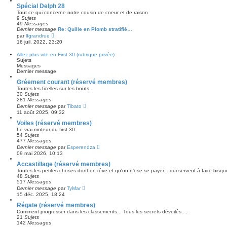
r
e
s
Spécial Delph 28
m
d
u
e
Tout ce qui concerne notre cousin de coeur et de raison
e
l
s
9
Sujets
r
t
s
49
Messages
n
e
a
Dernier message
Re: Quille en Plomb stratifié…
i
r
g
C
par
lfgrandrue
e
l
e
o
r
16 juil. 2022, 23:20
e
n
m
d
s
e
Allez plus vite en First 30 (rubrique privée)
e
u
s
Sujets
r
l
s
Messages
n
t
a
Dernier message
i
e
g
e
r
e
Gréement courant (réservé membres)
r
l
m
Toutes les ficelles sur les bouts...
e
e
30
Sujets
d
s
281
Messages
e
C
s
Dernier message
par
Tibato
r
o
a
11 août 2025, 09:32
n
n
g
i
s
e
Voiles (réservé membres)
e
u
r
Le vrai moteur du first 30
l
m
54
Sujets
t
e
477
Messages
e
s
C
Dernier message
par
Esperendza
r
s
o
09 mai 2026, 10:13
l
a
n
e
g
s
Accastillage (réservé membres)
d
e
u
Toutes les petites choses dont on rêve et qu'on n'ose se payer... qui servent à faire bisque
e
l
48
Sujets
r
t
517
Messages
n
e
C
Dernier message
par
TyMar
i
r
o
e
15 déc. 2025, 18:24
l
n
r
e
s
Régate (réservé membres)
m
d
u
e
Comment progresser dans les classements... Tous les secrets dévoilés....
e
l
s
21
Sujets
r
t
s
142
Messages
n
e