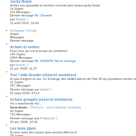
s
Jacky Boats
s
e
u
s
Sortez vos appareils et montrez nous les plus beaux jacky boats
r
l
a
14
Sujets
n
t
g
119
Messages
i
e
e
Dernier message
Re: Taoumé
e
r
C
par
Ratafia
r
l
o
m
11 août 2015, 10:44
e
n
e
d
s
s
Echanges / Achats
e
u
s
Sujets
r
l
a
Messages
n
t
g
Dernier message
i
e
e
e
r
Achats et ventes
r
l
m
Pour ceux qui ont la bosse du commerce
e
e
194
Sujets
d
s
1084
Messages
e
s
Dernier message
Re: KOANTIC fait le ménage
r
a
C
par
koantic
n
g
o
21 juil. 2026, 11:27
i
e
n
e
s
Troc / vide Grenier (réservé membres)
r
u
m
Ici pas d'argent en jeu, on échange des vieilles pièces de First 30 qui pourraient rendre se
l
e
41
Sujets
t
s
257
Messages
e
s
C
Dernier message
par
stelian
r
a
o
01 mars 2026, 20:14
l
g
n
e
e
s
Achats groupés (réservé membres)
d
u
On a marchandé dur ...
e
l
Sous-forum :
r
Peinture - vernis (réservé membres)
t
n
43
Sujets
e
i
722
Messages
r
e
C
Dernier message
par
Philippe62
l
r
o
20 avr. 2026, 10:32
e
m
n
d
e
s
Les bons plans
e
s
u
r
Si vous avez des tuyaux (pas percés) dites le ici
s
l
n
28
Sujets