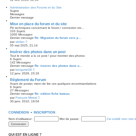
n
d
s
s
e
s
Administration des Forums et du Site
u
r
a
Sujets
l
n
g
Messages
t
i
e
Dernier message
e
e
r
r
Mise en place du forum et du site
l
m
Pb techniques concernant le forum / connexion etc...
e
e
103
Sujets
d
s
1000
Messages
e
s
Dernier message
Re: Migration du forum vers p…
r
a
C
par
stelian
n
g
o
05 mai 2025, 21:14
i
e
n
e
s
Insérer des photos dans un post
r
u
m
Tout le monde a lu ce post ! pour montrer des photos
l
e
6
Sujets
t
s
142
Messages
e
s
Dernier message
Re: inserer des photos dans u…
r
a
C
par
benjamin08
l
g
o
12 janv. 2026, 23:16
e
e
n
d
s
Réglement du Forum
e
u
Avant de poster, merci de lire ces quelques recommandations
r
l
6
Sujets
n
t
27
Messages
i
e
Dernier message
Re: edition fiche bateau
e
r
C
par
François Mistral
r
l
o
m
30 janv. 2010, 19:04
e
n
e
d
s
s
e
u
s
CONNEXION
•
INSCRIPTION
r
l
a
n
t
g
Nom d’utilisateur :
i
Mot de passe :
J’ai oublié mon mot 
e
e
e
r
r
l
m
e
e
d
QUI EST EN LIGNE ?
s