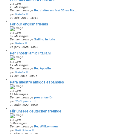
r
l
m
2
Sujets
e
e
28
Messages
d
s
Dernier message
Re: visiter un first 30 en Ma…
e
C
s
par
Ratafia
r
o
a
08 déc. 2012, 16:12
n
n
g
i
s
e
For our english friends
e
u
r
l
m
9
Sujets
t
e
39
Messages
e
s
Dernier message
Sailing in Italy
r
s
C
l
par
Peters
a
o
e
05 janv. 2025, 13:19
g
n
d
e
s
Per i nostri amici italiani
e
u
r
l
n
4
Sujets
t
i
17
Messages
e
e
Dernier message
Re: Appello
r
r
C
l
par
Ratafia
m
o
e
17 oct. 2016, 19:26
e
n
d
s
s
Para nuestro amigos espanoles
e
s
u
r
a
l
n
g
3
Sujets
t
i
e
11
Messages
e
e
Dernier message
presentación
r
r
C
l
par
SVCopernico
m
o
e
29 août 2022, 16:36
e
n
d
s
s
Fûr unsere deutschen freunde
e
s
u
r
a
l
n
g
1
Sujets
t
i
e
5
Messages
e
e
Dernier message
Re: Willkommen
r
r
C
l
par
Petit Prince
m
o
e
12 févr. 2010, 22:16
e