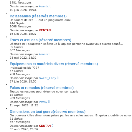
t
s
1481
Messages
n
e
a
C
Dernier message
par
koantic
i
r
g
o
e
10 juin 2026, 19:44
l
e
n
r
e
s
Inclassables (réservés membres)
m
d
u
e
De tout et de rien....Tout un programme quoi
e
l
s
144
Sujets
r
t
s
1068
Messages
n
e
a
C
Dernier message
par
KENTAN
i
r
g
o
e
15 juin 2026, 18:37
l
e
n
r
e
s
Trucs et astuces (réservé membres)
m
d
u
e
Décrivez ici, l'adaptation spécifique à laquelle personne avant vous n'avait pensé...
e
l
s
39
Sujets
r
t
s
367
Messages
n
e
a
C
Dernier message
par
koantic
i
r
g
o
e
28 mai 2022, 23:32
l
e
n
r
e
s
Equipements et matériels divers (réservé membres)
m
d
u
e
Inclassables bis ????
e
l
s
67
Sujets
r
t
s
768
Messages
n
e
a
C
Dernier message
par
Sweet_Lady
i
r
g
o
e
27 juin 2026, 15:56
l
e
n
r
e
s
Fuites et remèdes (réservé membres)
m
d
u
e
Toutes les recettes pour éviter de noyer son pastis
e
l
s
18
Sujets
r
t
s
239
Messages
n
e
a
C
Dernier message
par
Piwisy
i
r
g
o
e
11 sept. 2023, 11:22
l
e
n
r
e
s
Dimensions en tout genre(réservé membres)
m
d
u
e
On trouvera ici les dimensions prises par les uns et les autres...Et qu'on a oublié de noter 
e
l
s
71
Sujets
r
t
s
667
Messages
n
e
a
C
Dernier message
par
KENTAN
i
r
g
o
e
05 août 2026, 20:36
l
e
n