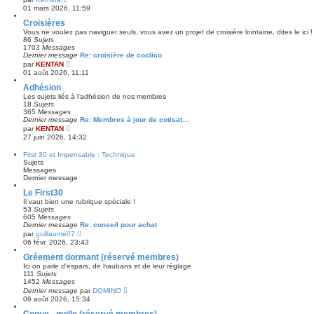
l
o
m
01 mars 2026, 11:59
e
n
e
d
s
Croisières
s
e
u
s
Vous ne voulez pas naviguer seuls, vous avez un projet de croisière lointaine, dites le ici !
r
l
a
86
Sujets
n
t
g
1703
Messages
i
e
e
Dernier message
Re: croisière de coclico
e
r
C
par
KENTAN
r
l
o
m
01 août 2026, 11:11
e
n
e
d
s
Adhésion
s
e
u
s
Les sujets liés à l'adhésion de nos membres
r
l
a
18
Sujets
n
t
g
365
Messages
i
e
e
Dernier message
Re: Membres à jour de cotisat…
e
r
C
par
KENTAN
r
l
o
m
27 juin 2026, 14:32
e
n
e
d
s
s
First 30 et Impensable : Technique
e
u
s
Sujets
r
l
a
Messages
n
t
g
Dernier message
i
e
e
e
r
Le First30
r
l
m
Il vaut bien une rubrique spéciale !
e
e
53
Sujets
d
s
605
Messages
e
s
Dernier message
Re: conseil pour achat
r
a
C
par
guillaume07
n
g
o
06 févr. 2026, 23:43
i
e
n
e
s
Gréement dormant (réservé membres)
r
u
m
Ici on parle d'espars, de haubans et de leur réglage
l
e
111
Sujets
t
s
1452
Messages
e
s
C
Dernier message
par
DOMINO
r
a
o
06 août 2026, 15:34
l
g
n
e
e
s
Coque - quille (réservé membres)