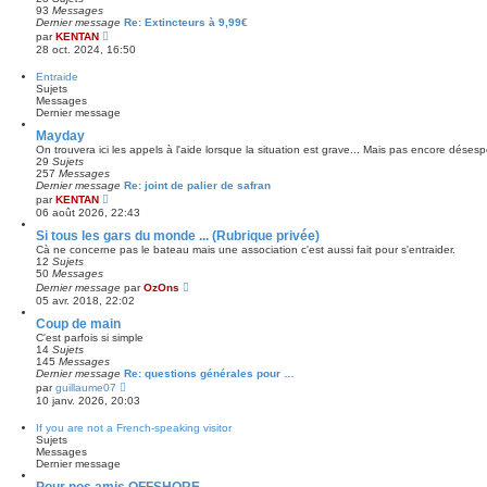
a
t
i
93
Messages
g
e
e
Dernier message
Re: Extincteurs à 9,99€
e
r
C
r
par
KENTAN
l
o
m
28 oct. 2024, 16:50
e
n
e
d
s
s
Entraide
e
u
s
Sujets
r
l
a
Messages
n
t
g
Dernier message
i
e
e
e
r
Mayday
r
l
m
On trouvera ici les appels à l'aide lorsque la situation est grave... Mais pas encore désespé
e
e
29
Sujets
d
s
257
Messages
e
s
Dernier message
Re: joint de palier de safran
r
C
a
par
KENTAN
n
o
g
06 août 2026, 22:43
i
n
e
e
s
Si tous les gars du monde ... (Rubrique privée)
r
u
m
Cà ne concerne pas le bateau mais une association c'est aussi fait pour s'entraider.
l
e
12
Sujets
t
s
50
Messages
e
s
C
Dernier message
par
OzOns
r
a
o
05 avr. 2018, 22:02
l
g
n
e
e
s
Coup de main
d
u
C'est parfois si simple
e
l
14
Sujets
r
t
145
Messages
n
e
Dernier message
Re: questions générales pour …
i
r
C
par
guillaume07
e
l
o
r
10 janv. 2026, 20:03
e
n
m
d
s
e
If you are not a French-speaking visitor
e
u
s
Sujets
r
l
s
Messages
n
t
a
Dernier message
i
e
g
e
r
e
Pour nos amis OFFSHORE