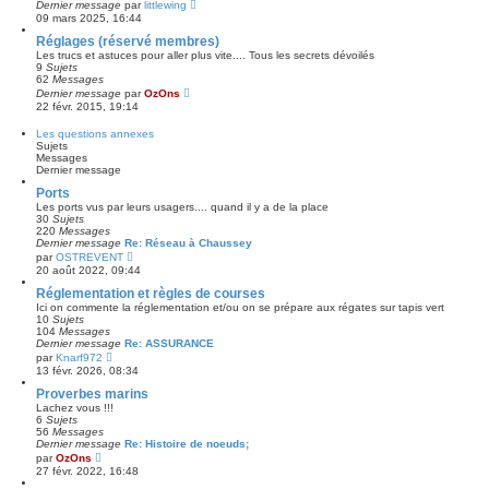
a
C
Dernier message
par
littlewing
i
r
g
o
e
09 mars 2025, 16:44
l
e
n
r
e
s
Réglages (réservé membres)
m
d
u
e
Les trucs et astuces pour aller plus vite.... Tous les secrets dévoilés
e
l
s
9
Sujets
r
t
s
62
Messages
n
e
a
C
Dernier message
par
OzOns
i
r
g
o
e
22 févr. 2015, 19:14
l
e
n
r
e
s
m
Les questions annexes
d
u
e
Sujets
e
l
s
Messages
r
t
s
Dernier message
n
e
a
i
r
g
Ports
e
l
e
r
Les ports vus par leurs usagers.... quand il y a de la place
e
m
30
Sujets
d
e
220
Messages
e
s
Dernier message
Re: Réseau à Chaussey
r
C
s
par
OSTREVENT
n
o
a
20 août 2022, 09:44
i
n
g
e
s
e
Réglementation et règles de courses
r
u
m
Ici on commente la réglementation et/ou on se prépare aux régates sur tapis vert
l
e
10
Sujets
t
s
104
Messages
e
s
Dernier message
Re: ASSURANCE
r
C
a
par
Knarf972
l
o
g
13 févr. 2026, 08:34
e
n
e
d
s
Proverbes marins
e
u
Lachez vous !!!
r
l
6
Sujets
n
t
56
Messages
i
e
Dernier message
Re: Histoire de noeuds;
e
r
C
par
OzOns
r
l
o
m
27 févr. 2022, 16:48
e
n
e
d