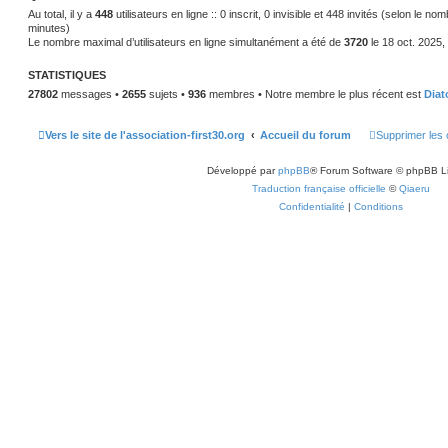
e
s
Au total, il y a
448
utilisateurs en ligne :: 0 inscrit, 0 invisible et 448 invités (selon le no
r
a
n
minutes)
g
i
Le nombre maximal d’utilisateurs en ligne simultanément a été de
3720
le 18 oct. 2025,
e
e
r
m
STATISTIQUES
e
s
27802
messages •
2655
sujets •
936
membres • Notre membre le plus récent est
Diat
s
a
g
e
Vers le site de l'association-first30.org
Accueil du forum
Supprimer les 
Développé par
phpBB
® Forum Software © phpBB L
Traduction française officielle
©
Qiaeru
Confidentialité
|
Conditions