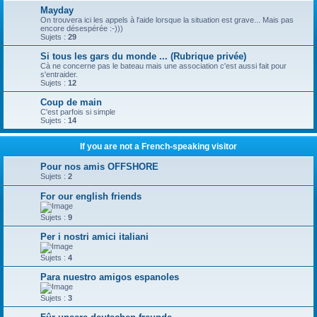
Mayday
On trouvera ici les appels à l'aide lorsque la situation est grave... Mais pas
encore désespérée :-)))
Sujets :
29
Si tous les gars du monde ... (Rubrique privée)
Cà ne concerne pas le bateau mais une association c'est aussi fait pour
s'entraider.
Sujets :
12
Coup de main
C'est parfois si simple
Sujets :
14
If you are not a French-speaking visitor
Pour nos amis OFFSHORE
Sujets :
2
For our english friends
Sujets :
9
Per i nostri amici italiani
Sujets :
4
Para nuestro amigos espanoles
Sujets :
3