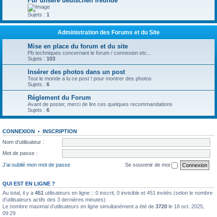
Fûr unsere deutschen freunde
Sujets :
1
Administration des Forums et du Site
Mise en place du forum et du site
Pb techniques concernant le forum / connexion etc...
Sujets :
103
Insérer des photos dans un post
Tout le monde a lu ce post ! pour montrer des photos
Sujets :
6
Réglement du Forum
Avant de poster, merci de lire ces quelques recommandations
Sujets :
6
CONNEXION
•
INSCRIPTION
Nom d’utilisateur :
Mot de passe :
J’ai oublié mon mot de passe
Se souvenir de moi
QUI EST EN LIGNE ?
Au total, il y a
451
utilisateurs en ligne :: 0 inscrit, 0 invisible et 451 invités (selon le nombre
d’utilisateurs actifs des 3 dernières minutes)
Le nombre maximal d’utilisateurs en ligne simultanément a été de
3720
le 18 oct. 2025,
09:29