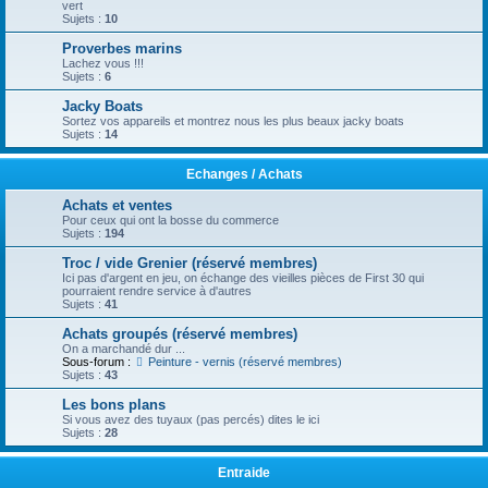
vert
Sujets :
10
Proverbes marins
Lachez vous !!!
Sujets :
6
Jacky Boats
Sortez vos appareils et montrez nous les plus beaux jacky boats
Sujets :
14
Echanges / Achats
Achats et ventes
Pour ceux qui ont la bosse du commerce
Sujets :
194
Troc / vide Grenier (réservé membres)
Ici pas d'argent en jeu, on échange des vieilles pièces de First 30 qui
pourraient rendre service à d'autres
Sujets :
41
Achats groupés (réservé membres)
On a marchandé dur ...
Sous-forum :
Peinture - vernis (réservé membres)
Sujets :
43
Les bons plans
Si vous avez des tuyaux (pas percés) dites le ici
Sujets :
28
Entraide