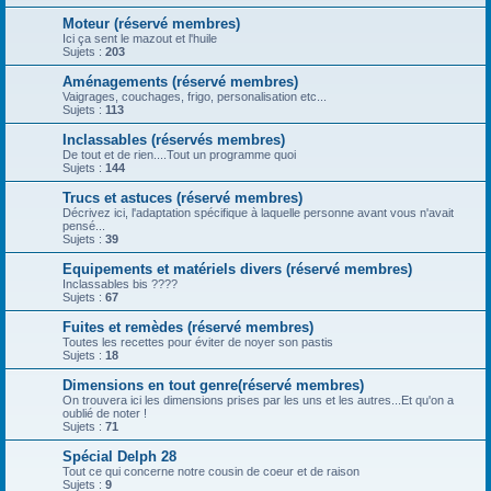
Moteur (réservé membres)
Ici ça sent le mazout et l'huile
Sujets :
203
Aménagements (réservé membres)
Vaigrages, couchages, frigo, personalisation etc...
Sujets :
113
Inclassables (réservés membres)
De tout et de rien....Tout un programme quoi
Sujets :
144
Trucs et astuces (réservé membres)
Décrivez ici, l'adaptation spécifique à laquelle personne avant vous n'avait
pensé...
Sujets :
39
Equipements et matériels divers (réservé membres)
Inclassables bis ????
Sujets :
67
Fuites et remèdes (réservé membres)
Toutes les recettes pour éviter de noyer son pastis
Sujets :
18
Dimensions en tout genre(réservé membres)
On trouvera ici les dimensions prises par les uns et les autres...Et qu'on a
oublié de noter !
Sujets :
71
Spécial Delph 28
Tout ce qui concerne notre cousin de coeur et de raison
Sujets :
9