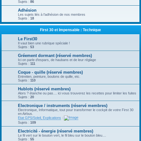
Sujets :
86
Adhésion
Les sujets liés à l'adhésion de nos membres
Sujets :
18
First 30 et Impensable : Technique
Le First30
Il vaut bien une rubrique spéciale !
Sujets :
53
Gréement dormant (réservé membres)
Ici on parle d'espars, de haubans et de leur réglage
Sujets :
111
Coque - quille (réservé membres)
Entretien, peinture, boulons de quille, etc.
Sujets :
110
Hublots (réservé membres)
Alors ? étanche ou pas.... ici vous trouverez les recettes pour limiter les fuites
Sujets :
20
Electronique / instruments (réservé membres)
Electronique, Informatique, tout pour transformer le cockpit de votre First 30
en Airbus.
Etat GPS/Soleil, Explications
:
Sujets :
109
Electricité - énergie (réservé membres)
Le fil vert sur le bouton vert, le fil bleu sur le bouton bleu....
Sujets :
55