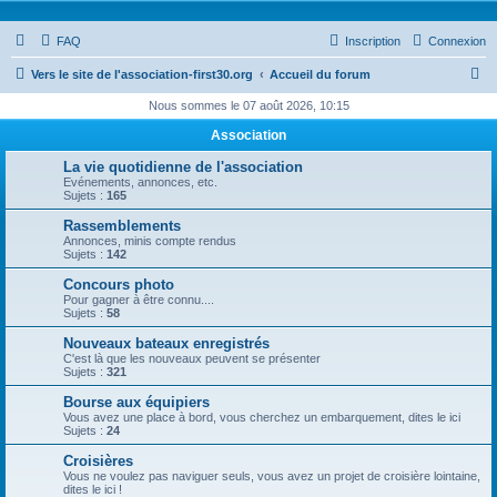
FAQ
Inscription
Connexion
R
Vers le site de l'association-first30.org
Accueil du forum
e
Nous sommes le 07 août 2026, 10:15
c
Association
h
La vie quotidienne de l'association
e
Evénements, annonces, etc.
Sujets :
165
r
Rassemblements
c
Annonces, minis compte rendus
Sujets :
142
h
Concours photo
e
Pour gagner à être connu....
Sujets :
58
r
Nouveaux bateaux enregistrés
C'est là que les nouveaux peuvent se présenter
Sujets :
321
Bourse aux équipiers
Vous avez une place à bord, vous cherchez un embarquement, dites le ici
Sujets :
24
Croisières
Vous ne voulez pas naviguer seuls, vous avez un projet de croisière lointaine,
dites le ici !