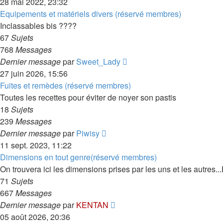
le
28 mai 2022, 23:32
dernier
Equipements et matériels divers (réservé membres)
message
Inclassables bis ????
67
Sujets
768
Messages
Consulter
Dernier message
par
Sweet_Lady
le
27 juin 2026, 15:56
dernier
Fuites et remèdes (réservé membres)
message
Toutes les recettes pour éviter de noyer son pastis
18
Sujets
239
Messages
Consulter
Dernier message
par
Piwisy
le
11 sept. 2023, 11:22
dernier
Dimensions en tout genre(réservé membres)
message
On trouvera ici les dimensions prises par les uns et les autres...
71
Sujets
667
Messages
Consulter
Dernier message
par
KENTAN
le
05 août 2026, 20:36