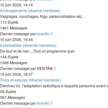
le
10 juin 2026, 14:16
dernier
Aménagements (réservé membres)
message
Vaigrages, couchages, frigo, personalisation etc...
113
Sujets
1481
Messages
Consulter
Dernier message
par
koantic
le
10 juin 2026, 19:44
dernier
Inclassables (réservés membres)
message
De tout et de rien....Tout un programme quoi
144
Sujets
1068
Messages
Consulter
Dernier message
par
KENTAN
le
15 juin 2026, 18:37
dernier
Trucs et astuces (réservé membres)
message
Décrivez ici, l'adaptation spécifique à laquelle personne avant 
39
Sujets
367
Messages
Consulter
Dernier message
par
koantic