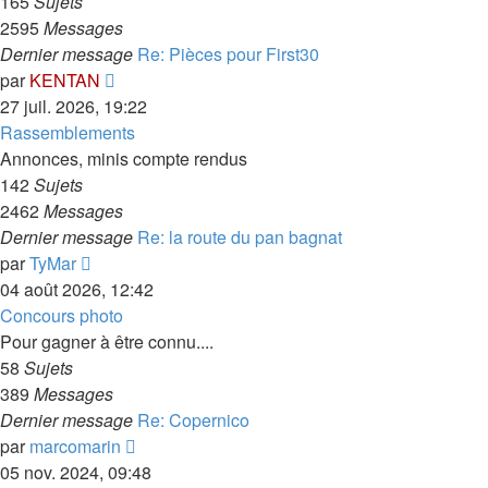
165
Sujets
2595
Messages
Dernier message
Re: Pièces pour First30
Consulter
par
KENTAN
le
27 juil. 2026, 19:22
dernier
Rassemblements
message
Annonces, minis compte rendus
142
Sujets
2462
Messages
Dernier message
Re: la route du pan bagnat
Consulter
par
TyMar
le
04 août 2026, 12:42
dernier
Concours photo
message
Pour gagner à être connu....
58
Sujets
389
Messages
Dernier message
Re: Copernico
Consulter
par
marcomarin
le
05 nov. 2024, 09:48