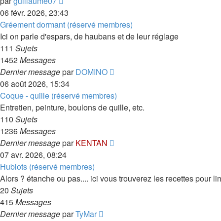
Consulter
par
guillaume07
le
06 févr. 2026, 23:43
dernier
Gréement dormant (réservé membres)
message
Ici on parle d'espars, de haubans et de leur réglage
111
Sujets
1452
Messages
Consulter
Dernier message
par
DOMINO
le
06 août 2026, 15:34
dernier
Coque - quille (réservé membres)
message
Entretien, peinture, boulons de quille, etc.
110
Sujets
1236
Messages
Consulter
Dernier message
par
KENTAN
le
07 avr. 2026, 08:24
dernier
Hublots (réservé membres)
message
Alors ? étanche ou pas.... ici vous trouverez les recettes pour lim
20
Sujets
415
Messages
Consulter
Dernier message
par
TyMar