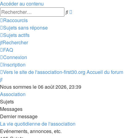
Accéder au contenu
Recherche
Rechercher
avancée
Raccourcis
Sujets sans réponse
Sujets actifs
Rechercher
FAQ
Connexion
Inscription
Vers le site de l'association-first30.org
Accueil du forum
Rechercher
Nous sommes le 06 août 2026, 23:39
Association
Sujets
Messages
Dernier message
La vie quotidienne de l'association
Evénements, annonces, etc.