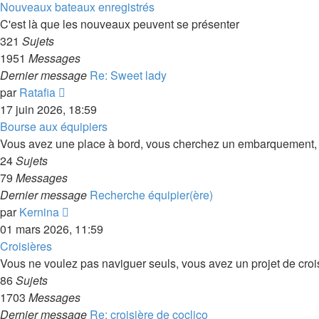
dernier
Nouveaux bateaux enregistrés
message
C'est là que les nouveaux peuvent se présenter
321
Sujets
1951
Messages
Dernier message
Re: Sweet lady
Consulter
par
Ratafia
le
17 juin 2026, 18:59
dernier
Bourse aux équipiers
message
Vous avez une place à bord, vous cherchez un embarquement, di
24
Sujets
79
Messages
Dernier message
Recherche équipier(ère)
Consulter
par
Kernina
le
01 mars 2026, 11:59
dernier
Croisières
message
Vous ne voulez pas naviguer seuls, vous avez un projet de croisiè
86
Sujets
1703
Messages
Dernier message
Re: croisière de coclico