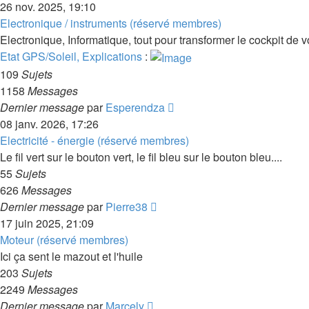
le
26 nov. 2025, 19:10
dernier
Electronique / instruments (réservé membres)
message
Electronique, Informatique, tout pour transformer le cockpit de v
Etat GPS/Soleil, Explications
:
109
Sujets
1158
Messages
Consulter
Dernier message
par
Esperendza
le
08 janv. 2026, 17:26
dernier
Electricité - énergie (réservé membres)
message
Le fil vert sur le bouton vert, le fil bleu sur le bouton bleu....
55
Sujets
626
Messages
Consulter
Dernier message
par
Pierre38
le
17 juin 2025, 21:09
dernier
Moteur (réservé membres)
message
Ici ça sent le mazout et l'huile
203
Sujets
2249
Messages
Consulter
Dernier message
par
Marcely