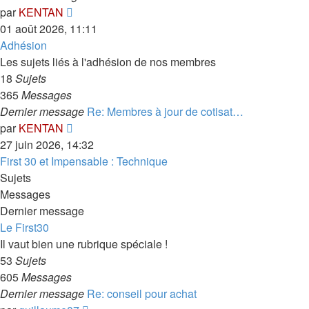
Consulter
par
KENTAN
le
01 août 2026, 11:11
dernier
Adhésion
message
Les sujets liés à l'adhésion de nos membres
18
Sujets
365
Messages
Dernier message
Re: Membres à jour de cotisat…
Consulter
par
KENTAN
le
27 juin 2026, 14:32
dernier
First 30 et Impensable : Technique
message
Sujets
Messages
Dernier message
Le First30
Il vaut bien une rubrique spéciale !
53
Sujets
605
Messages
Dernier message
Re: conseil pour achat