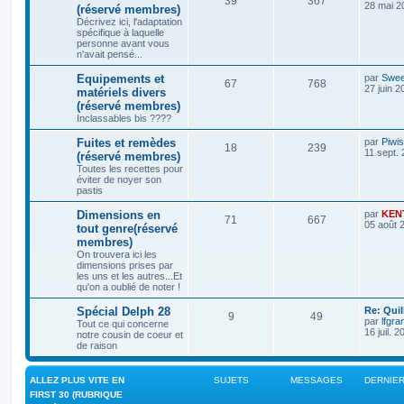
39
367
28 mai 2
(réservé membres)
Décrivez ici, l'adaptation
spécifique à laquelle
personne avant vous
n'avait pensé...
Equipements et
par
Swee
67
768
27 juin 2
matériels divers
(réservé membres)
Inclassables bis ????
Fuites et remèdes
par
Piwi
18
239
11 sept. 
(réservé membres)
Toutes les recettes pour
éviter de noyer son
pastis
Dimensions en
par
KEN
71
667
05 août 
tout genre(réservé
membres)
On trouvera ici les
dimensions prises par
les uns et les autres...Et
qu'on a oublié de noter !
Spécial Delph 28
Re: Quil
9
49
par
lfgra
Tout ce qui concerne
16 juil. 
notre cousin de coeur et
de raison
ALLEZ PLUS VITE EN
SUJETS
MESSAGES
DERNIE
FIRST 30 (RUBRIQUE