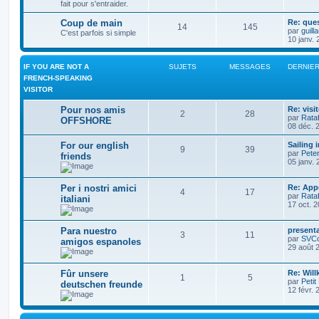
fait pour s'entraider.
Coup de main
Re: que
14
145
par
guil
C'est parfois si simple
10 janv. 
IF YOU ARE NOT A
SUJETS
MESSAGES
DERNIE
FRENCH-SPEAKING
VISITOR
Pour nos amis
Re: visi
2
28
par
Rataf
OFFSHORE
08 déc. 
For our english
Sailing i
9
39
par
Pete
friends
05 janv. 
Per i nostri amici
Re: App
4
17
par
Rataf
italiani
17 oct. 
Para nuestro
present
3
11
par
SVCo
amigos espanoles
29 août 
Fûr unsere
Re: Wil
1
5
par
Petit
deutschen freunde
12 févr. 