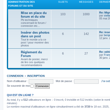
ADMINISTRATION DES
SUJETS
MESSAGES
DERNIE
FORUMS ET DU SITE
Mise en place du
Re: Mig
103
1000
par
steli
forum et du site
05 mai 2
Pb techniques
concernant le forum /
connexion etc...
Insérer des photos
Re: ins
6
142
par
benj
dans un post
12 janv. 
Tout le monde a lu ce
post ! pour montrer des
photos
Réglement du
Re: edit
6
27
par
Franç
Forum
30 janv. 
Avant de poster, merci
de lire ces quelques
recommandations
CONNEXION
•
INSCRIPTION
Nom d’utilisateur :
Mot de passe :
J’ai ou
Se souvenir de moi
QUI EST EN LIGNE ?
Au total, il y a
512
utilisateurs en ligne :: 0 inscrit, 0 invisible et 512 invités (selon le no
minutes)
Le nombre maximal d’utilisateurs en ligne simultanément a été de
3720
le 18 oct. 2025,