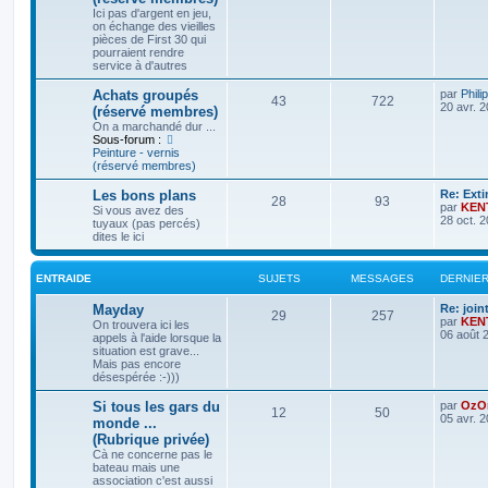
Ici pas d'argent en jeu,
on échange des vieilles
pièces de First 30 qui
pourraient rendre
service à d'autres
Achats groupés
par
Phili
43
722
20 avr. 
(réservé membres)
On a marchandé dur ...
Sous-forum :
Peinture - vernis
(réservé membres)
Les bons plans
Re: Exti
28
93
par
KEN
Si vous avez des
28 oct. 
tuyaux (pas percés)
dites le ici
ENTRAIDE
SUJETS
MESSAGES
DERNIE
Mayday
Re: join
29
257
par
KEN
On trouvera ici les
06 août 
appels à l'aide lorsque la
situation est grave...
Mais pas encore
désespérée :-)))
Si tous les gars du
par
OzO
12
50
05 avr. 
monde ...
(Rubrique privée)
Cà ne concerne pas le
bateau mais une
association c'est aussi