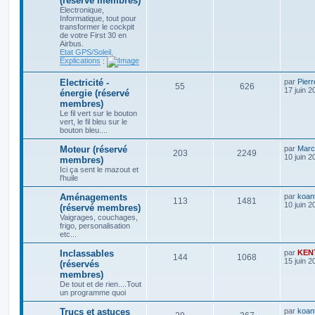
(réservé membres)
Electronique,
Informatique, tout pour
transformer le cockpit
de votre First 30 en
Airbus.
Etat GPS/Soleil,
Explications
:
Electricité -
par
Pier
55
626
17 juin 2
énergie (réservé
membres)
Le fil vert sur le bouton
vert, le fil bleu sur le
bouton bleu....
Moteur (réservé
par
Marc
203
2249
10 juin 2
membres)
Ici ça sent le mazout et
l'huile
Aménagements
par
koant
113
1481
10 juin 2
(réservé membres)
Vaigrages, couchages,
frigo, personalisation
etc...
Inclassables
par
KEN
144
1068
15 juin 2
(réservés
membres)
De tout et de rien....Tout
un programme quoi
Trucs et astuces
par
koant