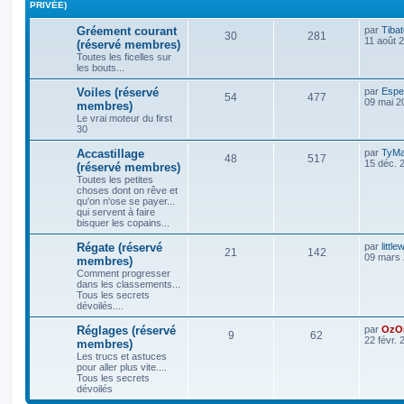
PRIVÉE)
Gréement courant
par
Tibat
30
281
11 août 
(réservé membres)
Toutes les ficelles sur
les bouts...
Voiles (réservé
par
Espe
54
477
09 mai 2
membres)
Le vrai moteur du first
30
Accastillage
par
TyMa
48
517
15 déc. 
(réservé membres)
Toutes les petites
choses dont on rêve et
qu'on n'ose se payer...
qui servent à faire
bisquer les copains...
Régate (réservé
par
little
21
142
09 mars 
membres)
Comment progresser
dans les classements...
Tous les secrets
dévoilés....
Réglages (réservé
par
OzO
9
62
22 févr. 
membres)
Les trucs et astuces
pour aller plus vite....
Tous les secrets
dévoilés