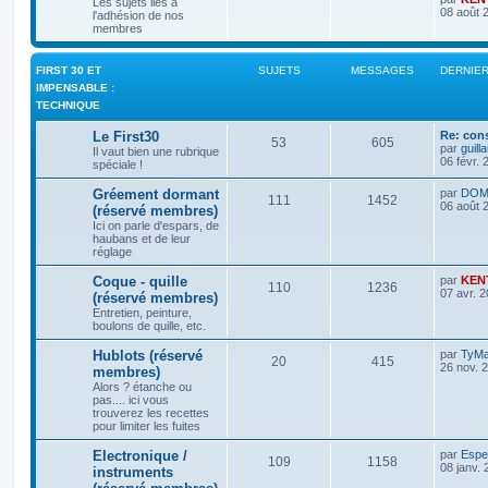
Les sujets liés à
08 août 
l'adhésion de nos
membres
FIRST 30 ET
SUJETS
MESSAGES
DERNIE
IMPENSABLE :
TECHNIQUE
Le First30
Re: cons
53
605
par
guil
Il vaut bien une rubrique
06 févr. 
spéciale !
Gréement dormant
par
DOM
111
1452
06 août 
(réservé membres)
Ici on parle d'espars, de
haubans et de leur
réglage
Coque - quille
par
KEN
110
1236
07 avr. 
(réservé membres)
Entretien, peinture,
boulons de quille, etc.
Hublots (réservé
par
TyMa
20
415
26 nov. 
membres)
Alors ? étanche ou
pas.... ici vous
trouverez les recettes
pour limiter les fuites
Electronique /
par
Espe
109
1158
08 janv. 
instruments