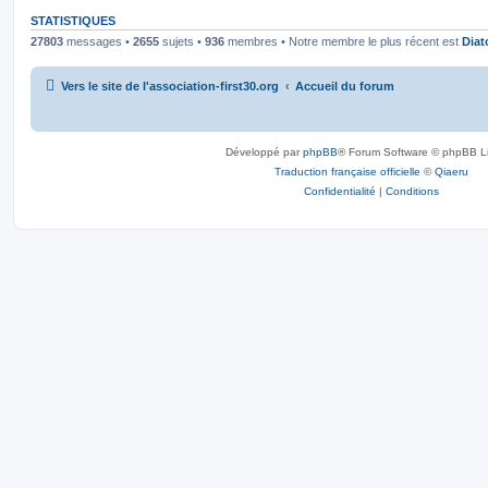
STATISTIQUES
27803
messages •
2655
sujets •
936
membres • Notre membre le plus récent est
Diat
Vers le site de l'association-first30.org
Accueil du forum
Développé par
phpBB
® Forum Software © phpBB L
Traduction française officielle
©
Qiaeru
Confidentialité
|
Conditions