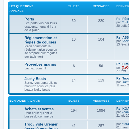
LES QUESTIONS
SUJETS
MESSAGES
DERNIE
ANNEXES
Ports
Re: Rés
30
220
par
OST
Les ports vus par leurs
20 août 
usagers.... quand il y a
de la place
Réglementation et
Re: AS
10
104
par
Knar
règles de courses
13 févr. 
Ici on commente la
réglementation et/ou on
se prépare aux régates
sur tapis vert
Proverbes marins
Re: Hist
6
56
par
OzO
Lachez vous !!!
27 févr. 
Jacky Boats
Re: Ta
14
119
par
Rataf
Sortez vos appareils et
11 août 
montrez nous les plus
beaux jacky boats
ECHANGES / ACHATS
SUJETS
MESSAGES
DERNIE
Achats et ventes
Re: KOA
194
1084
par
koant
Pour ceux qui ont la
21 juil. 
bosse du commerce
Troc / vide Grenier
par
steli
41
257
01 mars 
(réservé membres)