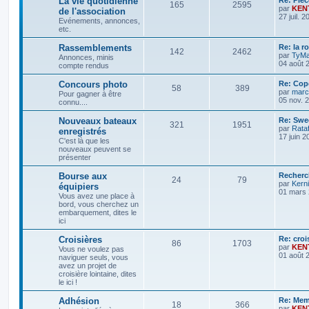
La vie quotidienne
165
2595
par
KEN
de l'association
27 juil. 
Evénements, annonces,
etc.
Rassemblements
Re: la r
142
2462
par
TyMa
Annonces, minis
04 août 
compte rendus
Concours photo
Re: Cop
58
389
par
marc
Pour gagner à être
05 nov. 
connu....
Nouveaux bateaux
Re: Swe
321
1951
par
Rataf
enregistrés
17 juin 2
C'est là que les
nouveaux peuvent se
présenter
Bourse aux
Recherch
24
79
par
Kern
équipiers
01 mars 
Vous avez une place à
bord, vous cherchez un
embarquement, dites le
ici
Croisières
Re: croi
86
1703
par
KEN
Vous ne voulez pas
01 août 
naviguer seuls, vous
avez un projet de
croisière lointaine, dites
le ici !
Adhésion
Re: Mem
18
366
par
KEN