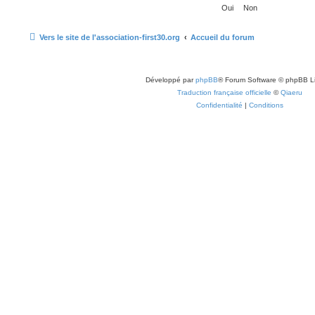
Vers le site de l'association-first30.org
Accueil du forum
Développé par
phpBB
® Forum Software © phpBB L
Traduction française officielle
©
Qiaeru
Confidentialité
|
Conditions