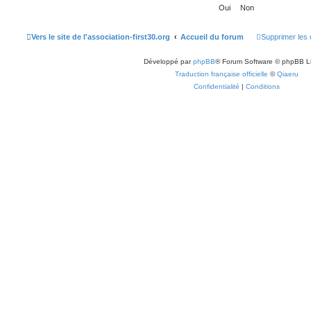
Vers le site de l'association-first30.org
Accueil du forum
Supprimer les 
Développé par
phpBB
® Forum Software © phpBB L
Traduction française officielle
©
Qiaeru
Confidentialité
|
Conditions