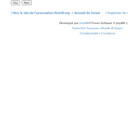
Vers le site de l'association-first30.org
Accueil du forum
Supprimer les 
Développé par
phpBB
® Forum Software © phpBB L
Traduction française officielle
©
Qiaeru
Confidentialité
|
Conditions