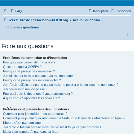
FAQ
Inscription
Connexion
Vers le site de l'association-first30.org
Accueil du forum
Foire aux questions
R
e
Foire aux questions
c
h
Problèmes de connexion et d’inscription
Pourquoi ai-je besoin de m’inscrire ?
e
Qu’est-ce que la COPPA ?
r
Pourquoi ne puis-je pas m’inscrire ?
Je suis inscrit mais je ne peux pas me connecter !
c
Pourquoi ne puis-je pas me connecter ?
Je m’étais déjà inscrit par le passé mais ne peux à présent plus me connecter ?!
h
J’ai perdu mon mot de passe !
e
Pourquoi suis-je déconnecté automatiquement ?
À quoi sert « Supprimer les cookies » ?
r
Préférences et paramètres des utilisateurs
Comment puis-je modifier mes paramètres ?
Comment puis-je masquer mon nom d’utilisateur de la liste des utilisateurs en ligne ?
L’heure n’est pas correcte !
J’ai réglé le fuseau horaire mais l’heure n’est toujours pas correcte !
Ma langue n’apparaît pas dans la liste !