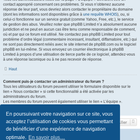
contact approprié concernant ces problèmes. Si vous n’obtenez aucune
réponse de leur part, vous devriez alors contacter le propriétaire du domaine
(dont les informations sont disponibles grâce à
une requête WHOIS
), ou, si
celui-ci fonctionne sur un service gratuit (comme Yahoo, Free, etc.), le service
de gestion des abus. Veuillez noter que phpBB Limited n’a absolument aucune
juridiction et ne peut en aucun cas être tenu comme responsable de comment,
où et par qui ce forum est utilisé. Ne contactez pas phpBB Limited pour tout
problème d’ordre légal (commentaire incessant, insultant, diffamatoire, etc.) qui
ne sont pas directement reliés avec le site internet de phpBB.com ou le logiciel
phpBB en lui-même. Si vous envoyez un courrier électronique à phpBB
Limited à propos d’une utilisation de tierce partie de ce logiciel, attendez-vous
à une réponse laconique ou à ne pas recevoir de réponse.
Haut
Comment puis-je contacter un administrateur du forum ?
Tous les utilisateurs du forum peuvent utiliser le formulaire disponible sur le
lien « Nous contacter » si cette fonctionnalité a été activée par les
administrateurs du forum.
Les membres du forum peuvent également utiliser le lien « L’équipe ».
Haut
En poursuivant votre navigation sur ce site, vous
acceptez l’utilisation de cookies vous permettant
Aller
de bénéficier d’une expérience de navigation
Vers le site de l'association-first30.org
Accueil du forum
optimale.
En savoir plus…