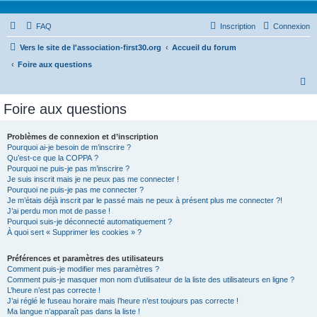
FAQ
Inscription
Connexion
Vers le site de l'association-first30.org
Accueil du forum
Foire aux questions
R
e
Foire aux questions
c
h
Problèmes de connexion et d’inscription
Pourquoi ai-je besoin de m’inscrire ?
e
Qu’est-ce que la COPPA ?
r
Pourquoi ne puis-je pas m’inscrire ?
Je suis inscrit mais je ne peux pas me connecter !
c
Pourquoi ne puis-je pas me connecter ?
Je m’étais déjà inscrit par le passé mais ne peux à présent plus me connecter ?!
h
J’ai perdu mon mot de passe !
e
Pourquoi suis-je déconnecté automatiquement ?
À quoi sert « Supprimer les cookies » ?
r
Préférences et paramètres des utilisateurs
Comment puis-je modifier mes paramètres ?
Comment puis-je masquer mon nom d’utilisateur de la liste des utilisateurs en ligne ?
L’heure n’est pas correcte !
J’ai réglé le fuseau horaire mais l’heure n’est toujours pas correcte !
Ma langue n’apparaît pas dans la liste !