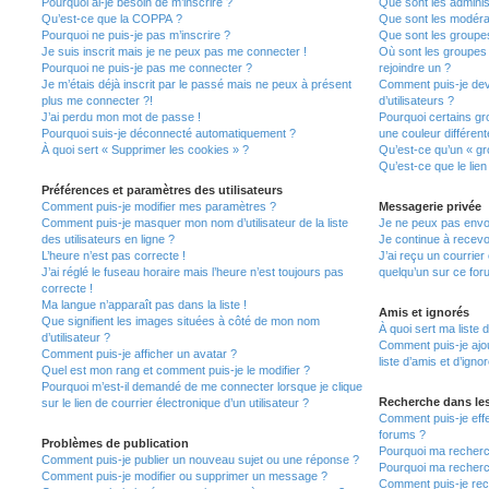
Pourquoi ai-je besoin de m’inscrire ?
Que sont les adminis
Qu’est-ce que la COPPA ?
Que sont les modéra
Pourquoi ne puis-je pas m’inscrire ?
Que sont les groupes 
Je suis inscrit mais je ne peux pas me connecter !
Où sont les groupes 
Pourquoi ne puis-je pas me connecter ?
rejoindre un ?
Je m’étais déjà inscrit par le passé mais ne peux à présent
Comment puis-je dev
plus me connecter ?!
d’utilisateurs ?
J’ai perdu mon mot de passe !
Pourquoi certains gr
Pourquoi suis-je déconnecté automatiquement ?
une couleur différent
À quoi sert « Supprimer les cookies » ?
Qu’est-ce qu’un « gro
Qu’est-ce que le lien
Préférences et paramètres des utilisateurs
Comment puis-je modifier mes paramètres ?
Messagerie privée
Comment puis-je masquer mon nom d’utilisateur de la liste
Je ne peux pas envo
des utilisateurs en ligne ?
Je continue à recevo
L’heure n’est pas correcte !
J’ai reçu un courrier
J’ai réglé le fuseau horaire mais l’heure n’est toujours pas
quelqu’un sur ce for
correcte !
Ma langue n’apparaît pas dans la liste !
Amis et ignorés
Que signifient les images situées à côté de mon nom
À quoi sert ma liste 
d’utilisateur ?
Comment puis-je ajou
Comment puis-je afficher un avatar ?
liste d’amis et d’igno
Quel est mon rang et comment puis-je le modifier ?
Pourquoi m’est-il demandé de me connecter lorsque je clique
Recherche dans le
sur le lien de courrier électronique d’un utilisateur ?
Comment puis-je eff
forums ?
Problèmes de publication
Pourquoi ma recherc
Comment puis-je publier un nouveau sujet ou une réponse ?
Pourquoi ma recherc
Comment puis-je modifier ou supprimer un message ?
Comment puis-je re