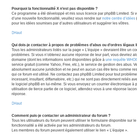
Pourquoi la fonctionnalité X n’est pas disponible ?
Ce programme a été développé et mis sous licence par phpBB Limited. Si vo
d’une nouvelle fonctionnalité, veuillez vous rendre sur
notre centre d’idées
(
pour les idées soumises par d’autres utilisateurs et suggérer les vôtres.
Haut
Qui dois-je contacter à propos de problèmes d’abus ou d’ordres légaux l
Tous les administrateurs listés sur la page « L’équipe » devraient être un c
problèmes. Si vous n’obtenez aucune réponse de leur part, vous devriez alor
domaine (dont les informations sont disponibles grâce à
une requête WHOI
service gratuit (comme Yahoo, Free, etc.), le service de gestion des abus. 
absolument aucune juridiction et ne peut en aucun cas être tenu comme re
qui ce forum est utilisé. Ne contactez pas phpBB Limited pour tout problèm
incessant, insultant, diffamatoire, etc.) qui ne sont pas directement reliés a
le logiciel phpBB en lui-même. Si vous envoyez un courrier électronique à
utilisation de tierce partie de ce logiciel, attendez-vous à une réponse laco
réponse.
Haut
Comment puis-je contacter un administrateur du forum ?
Tous les utilisateurs du forum peuvent utiliser le formulaire disponible sur le
fonctionnalité a été activée par les administrateurs du forum.
Les membres du forum peuvent également utiliser le lien « L’équipe ».