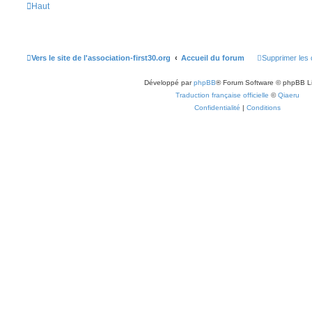
Haut
Vers le site de l'association-first30.org
Accueil du forum
Supprimer les 
Développé par
phpBB
® Forum Software © phpBB L
Traduction française officielle
©
Qiaeru
Confidentialité
|
Conditions