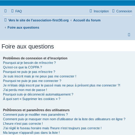
FAQ
Inscription
Connexion
Vers le site de l'association-first30.org
Accueil du forum
Foire aux questions
R
e
Foire aux questions
c
h
Problèmes de connexion et d’inscription
Pourquoi ai-je besoin de m’inscrire ?
e
Qu’est-ce que la COPPA ?
r
Pourquoi ne puis-je pas m’inscrire ?
Je suis inscrit mais je ne peux pas me connecter !
c
Pourquoi ne puis-je pas me connecter ?
Je m’étais déjà inscrit par le passé mais ne peux à présent plus me connecter ?!
h
J’ai perdu mon mot de passe !
e
Pourquoi suis-je déconnecté automatiquement ?
À quoi sert « Supprimer les cookies » ?
r
Préférences et paramètres des utilisateurs
Comment puis-je modifier mes paramètres ?
Comment puis-je masquer mon nom d’utilisateur de la liste des utilisateurs en ligne ?
L’heure n’est pas correcte !
J’ai réglé le fuseau horaire mais l’heure n’est toujours pas correcte !
Ma langue n’apparaît pas dans la liste !