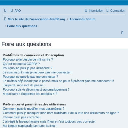
FAQ
Inscription
Connexion
Vers le site de l'association-first30.org
Accueil du forum
Foire aux questions
R
e
Foire aux questions
c
h
Problèmes de connexion et d’inscription
Pourquoi ai-je besoin de m’inscrire ?
e
Qu’est-ce que la COPPA ?
r
Pourquoi ne puis-je pas m’inscrire ?
Je suis inscrit mais je ne peux pas me connecter !
c
Pourquoi ne puis-je pas me connecter ?
Je m’étais déjà inscrit par le passé mais ne peux à présent plus me connecter ?!
h
J’ai perdu mon mot de passe !
e
Pourquoi suis-je déconnecté automatiquement ?
À quoi sert « Supprimer les cookies » ?
r
Préférences et paramètres des utilisateurs
Comment puis-je modifier mes paramètres ?
Comment puis-je masquer mon nom d’utilisateur de la liste des utilisateurs en ligne ?
L’heure n’est pas correcte !
J’ai réglé le fuseau horaire mais l’heure n’est toujours pas correcte !
Ma langue n’apparaît pas dans la liste !